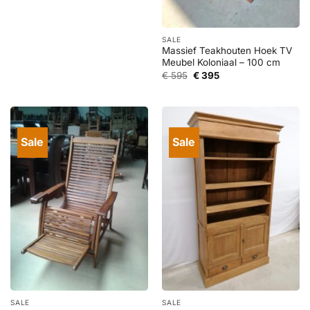
prijs
prijs
was:
is:
€ 1.295.
€ 595.
SALE
Massief Teakhouten Hoek TV
Meubel Koloniaal – 100 cm
Oorspronkelijke
Huidige
€
595
€
395
prijs
prijs
was:
is:
€ 595.
€ 395.
Sale
Sale
SALE
SALE