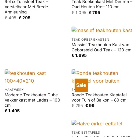
Relax Tuinstoel Teak –
Teak Boekenkast Met Deuren –
Verstelbaar Met Brede
Oud Houten Kast 110 cm
Armleuning
Oorspronkelijke
Huidige
€
1.095
€
795
prijs
prijs
Oorspronkelijke
Huidige
€
495
€
295
was:
is:
prijs
prijs
€ 1.095.
€ 795.
was:
is:
€ 495.
€ 295.
TEAK OPBERGKASTEN
Massief Teakhouten Kast van
Geborsteld Oud Teak – 120 cm
€
1.695
Sale
MAATWERK
SALE
Moderne Teakhouten Cube
Ronde Teakhouten Klaptafel
Vakkenkast met Lades – 100
voor Tuin of Balkon – 80 cm
cm
Oorspronkelijke
Huidige
€
295
€
99
prijs
prijs
€
1.495
was:
is:
€ 295.
€ 99.
TEAK EETTAFELS