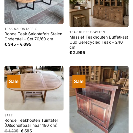
TEAK SALONTAFELS
TEAK BUFFETKASTEN
Ronde Teak Salontafels Stalen
Massief Teakhouten Buffetkast
Onderstel – Set 70/60 cm
Oud Gerecycled Teak – 240
Prijsklasse:
€
345
-
€
695
cm
€ 345
tot
€
2.995
€ 695
Sale
Sale
SALE
Ronde Teakhouten Tuintafel
(Uitschuifbaar naar 180 cm)
Oorspronkelijke
Huidige
€
1.295
€
595