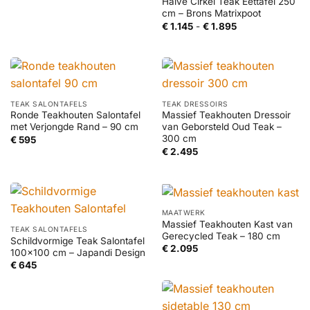
Halve Cirkel Teak Eettafel 250
cm – Brons Matrixpoot
Prijsklasse:
€
1.145
-
€
1.895
€ 1.145
tot
€ 1.895
TEAK SALONTAFELS
TEAK DRESSOIRS
Ronde Teakhouten Salontafel
Massief Teakhouten Dressoir
met Verjongde Rand – 90 cm
van Geborsteld Oud Teak –
300 cm
€
595
€
2.495
MAATWERK
Massief Teakhouten Kast van
TEAK SALONTAFELS
Gerecycled Teak – 180 cm
Schildvormige Teak Salontafel
€
2.095
100×100 cm – Japandi Design
€
645