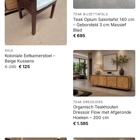
TEAK BIJZETTAFELS
Teak Opium Salontafel 140 cm
– Geborsteld 3 cm Massief
Blad
€
695
SALE
Koloniale Eetkamerstoel –
Beige Kussens
Oorspronkelijke
Huidige
€
295
€
125
prijs
prijs
was:
is:
€ 295.
€ 125.
TEAK DRESSOIRS
Organisch Teakhouten
Dressoir Flow met Afgeronde
Hoeken – 200 cm
€
1.595