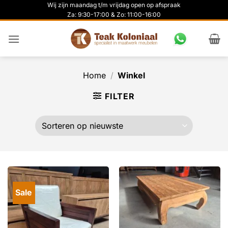
Ga
Wij zijn maandag t/m vrijdag open op afspraak
Za: 9:30-17:00 & Zo: 11:00-16:00
naar
inhoud
Home
/
Winkel
FILTER
Sale