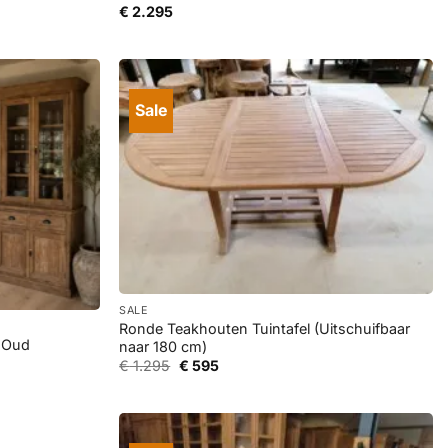
€
2.295
Sale
+
SALE
Ronde Teakhouten Tuintafel (Uitschuifbaar
t Oud
naar 180 cm)
Oorspronkelijke
Huidige
€
1.295
€
595
prijs
prijs
was:
is:
€ 1.295.
€ 595.