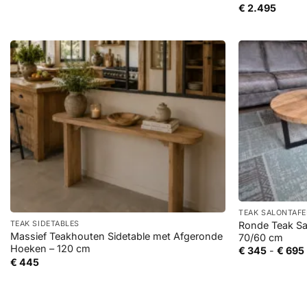
€
2.495
+
+
TEAK SALONTAFE
Ronde Teak Sal
TEAK SIDETABLES
Massief Teakhouten Sidetable met Afgeronde
70/60 cm
Hoeken – 120 cm
€
345
-
€
695
€
445