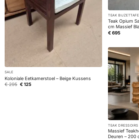
+
TEAK BIJZETTAF
Teak Opium Sa
cm Massief Bl
€
695
+
SALE
Koloniale Eetkamerstoel – Beige Kussens
Oorspronkelijke
Huidige
€
295
€
125
prijs
prijs
was:
is:
€ 295.
€ 125.
+
TEAK DRESSOIRS
Massief Teakh
Deuren – 200