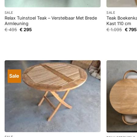
+
+
SALE
SALE
Relax Tuinstoel Teak – Verstelbaar Met Brede
Teak Boekenka
Armleuning
Kast 110 cm
Oorspronkelijke
Huidige
Oorsp
€
495
€
295
€
1.095
€
795
prijs
prijs
prijs
was:
is:
was:
€ 495.
€ 295.
€ 1.09
Sale
+
+