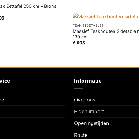
eak Eettafel 250 cm – Brons
+
Prijsklasse:
95
€ 1.145
tot
TEAK SIDETABLES
€ 1.895
Massief Teakhouten Sidetable 
130 cm
€
695
vice
Informatie
ce
Over ons
Eigen import
Openingstijden
Route