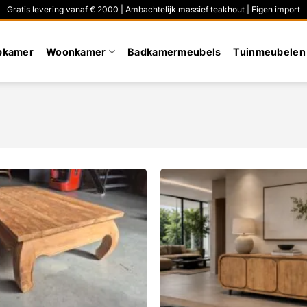
Gratis levering vanaf € 2000 | Ambachtelijk massief teakhout | Eigen import
pkamer
Woonkamer
Badkamermeubels
Tuinmeubelen