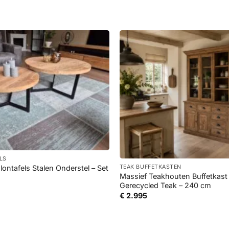
+
LS
ontafels Stalen Onderstel – Set
TEAK BUFFETKASTEN
Massief Teakhouten Buffetkas
Gerecycled Teak – 240 cm
Prijsklasse:
€ 345
€
2.995
tot
€ 695