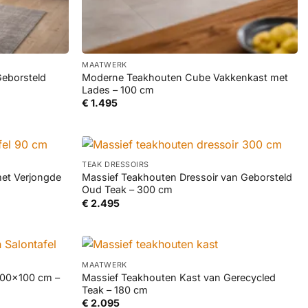
+
MAATWERK
Geborsteld
Moderne Teakhouten Cube Vakkenkast met
Lades – 100 cm
€
1.495
+
TEAK DRESSOIRS
met Verjongde
Massief Teakhouten Dressoir van Geborsteld
Oud Teak – 300 cm
€
2.495
+
MAATWERK
 100×100 cm –
Massief Teakhouten Kast van Gerecycled
Teak – 180 cm
€
2.095