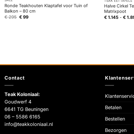
SALE
TEAK EETTAFELS
Ronde Teakhouten Klaptafel voor Tuin of
Halve Cirkel T
Balkon – 80 cm
Matrixpoot
Oorspronkelijke
Huidige
€
295
€
99
€
1.145
-
€
1.8
prijs
prijs
was:
is:
€ 295.
€ 99.
Contact
Klantenser
Teak Koloniaal
:
Klantenservi
Goudwerf 4
Betalen
6641 TG Beuningen
06 – 5586 6165
Bestellen
info@teakkoloniaal.nl
Bezorgen