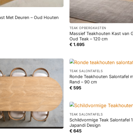
st Met Deuren – Oud Houten
+
ronkelijke
Huidige
TEAK OPBERGKASTEN
prijs
Massief Teakhouten Kast van 
is:
Oud Teak – 120 cm
5.
€ 795.
€
1.695
+
TEAK SALONTAFELS
Ronde Teakhouten Salontafel 
Rand – 90 cm
€
595
+
TEAK SALONTAFELS
Schildvormige Teak Salontafel
Japandi Design
€
645