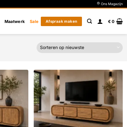
Ons Magazijn
Maatwerk
Sale
Afspraak maken
€
0