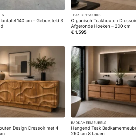
+
ELS
TEAK DRESSOIRS
lontafel 140 cm – Geborsteld 3
Organisch Teakhouten Dressoi
ad
Afgeronde Hoeken – 200 cm
€
1.595
+
BADKAMERMEUBELS
outen Design Dressoir met 4
Hangend Teak Badkamermeube
 cm
260 cm 8 Laden