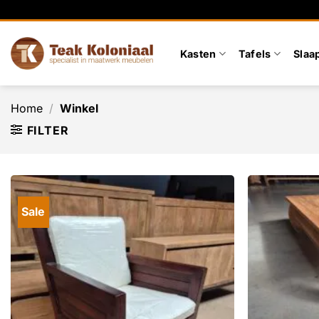
Ga
naar
inhoud
Kasten
Tafels
Slaa
Home
/
Winkel
FILTER
Sale