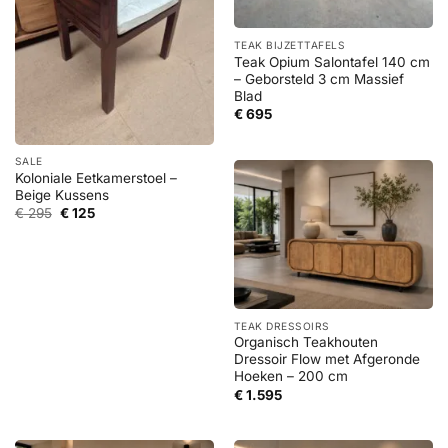
TEAK BIJZETTAFELS
Teak Opium Salontafel 140 cm
– Geborsteld 3 cm Massief
Blad
€
695
SALE
Koloniale Eetkamerstoel –
Beige Kussens
Oorspronkelijke
Huidige
€
295
€
125
prijs
prijs
was:
is:
€ 295.
€ 125.
TEAK DRESSOIRS
Organisch Teakhouten
Dressoir Flow met Afgeronde
Hoeken – 200 cm
€
1.595