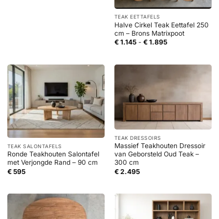
TEAK EETTAFELS
Halve Cirkel Teak Eettafel 250
cm – Brons Matrixpoot
Prijsklasse:
€
1.145
-
€
1.895
€ 1.145
tot
€ 1.895
TEAK DRESSOIRS
Massief Teakhouten Dressoir
TEAK SALONTAFELS
Ronde Teakhouten Salontafel
van Geborsteld Oud Teak –
met Verjongde Rand – 90 cm
300 cm
€
595
€
2.495