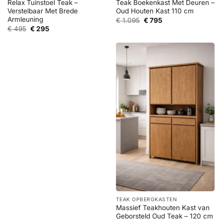
Relax Tuinstoel Teak –
Teak Boekenkast Met Deuren –
Verstelbaar Met Brede
Oud Houten Kast 110 cm
Armleuning
Oorspronkelijke
Huidige
€
1.095
€
795
prijs
prijs
Oorspronkelijke
Huidige
€
495
€
295
was:
is:
prijs
prijs
€ 1.095.
€ 795.
was:
is:
€ 495.
€ 295.
TEAK OPBERGKASTEN
Massief Teakhouten Kast van
Geborsteld Oud Teak – 120 cm