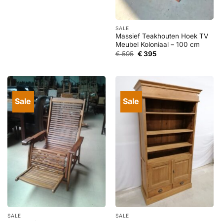
prijs
prijs
was:
is:
€ 1.295.
€ 595.
SALE
Massief Teakhouten Hoek TV
Meubel Koloniaal – 100 cm
Oorspronkelijke
Huidige
€
595
€
395
prijs
prijs
was:
is:
€ 595.
€ 395.
Sale
Sale
SALE
SALE