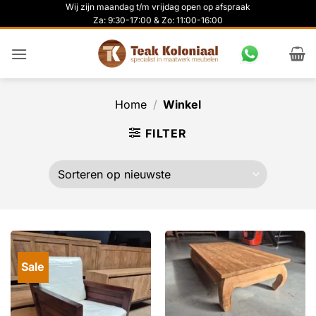
Ga
Wij zijn maandag t/m vrijdag open op afspraak
Za: 9:30-17:00 & Zo: 11:00-16:00
naar
inhoud
Home
/
Winkel
FILTER
Sale