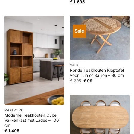
€
1.695
Sale
SALE
Ronde Teakhouten Klaptafel
voor Tuin of Balkon – 80 cm
Oorspronkelijke
Huidige
€
295
€
99
prijs
prijs
was:
is:
€ 295.
€ 99.
MAATWERK
Moderne Teakhouten Cube
Vakkenkast met Lades – 100
cm
€
1.495