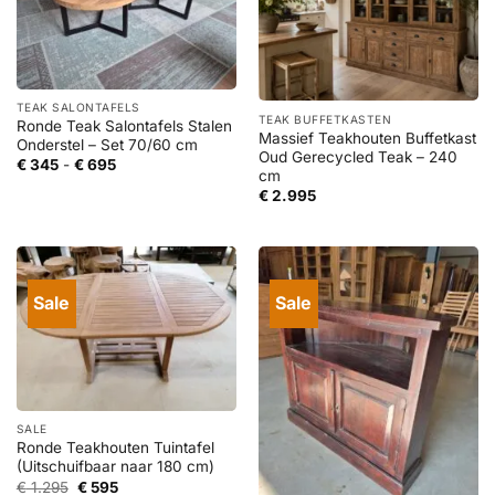
TEAK SALONTAFELS
TEAK BUFFETKASTEN
Ronde Teak Salontafels Stalen
Massief Teakhouten Buffetkast
Onderstel – Set 70/60 cm
Oud Gerecycled Teak – 240
Prijsklasse:
€
345
-
€
695
cm
€ 345
tot
€
2.995
€ 695
Sale
Sale
SALE
Ronde Teakhouten Tuintafel
(Uitschuifbaar naar 180 cm)
Oorspronkelijke
Huidige
€
1.295
€
595