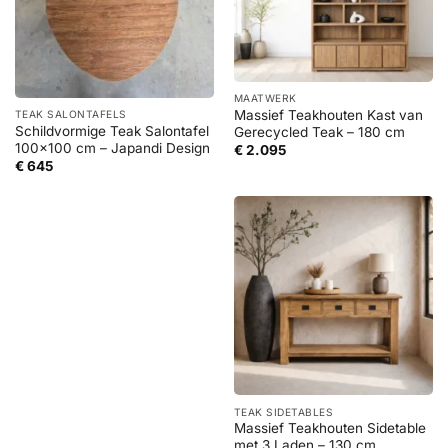
MAATWERK
Massief Teakhouten Kast van
TEAK SALONTAFELS
Schildvormige Teak Salontafel
Gerecycled Teak – 180 cm
100×100 cm – Japandi Design
€
2.095
€
645
TEAK SIDETABLES
Massief Teakhouten Sidetable
met 3 Laden – 130 cm