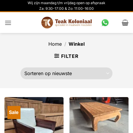
Ga
Wij zijn maandag t/m vrijdag open op afspraak
Za: 9:30-17:00 & Zo: 11:00-16:00
naar
inhoud
Home
/
Winkel
FILTER
Sale