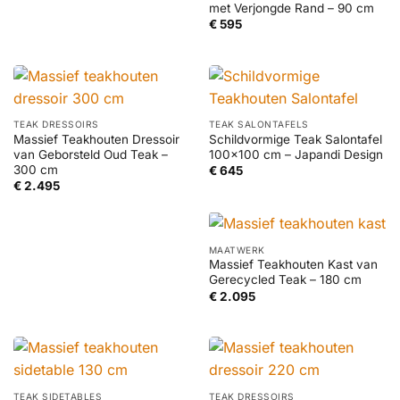
met Verjongde Rand – 90 cm
€
595
TEAK DRESSOIRS
TEAK SALONTAFELS
Massief Teakhouten Dressoir
Schildvormige Teak Salontafel
van Geborsteld Oud Teak –
100×100 cm – Japandi Design
300 cm
€
645
€
2.495
MAATWERK
Massief Teakhouten Kast van
Gerecycled Teak – 180 cm
€
2.095
TEAK SIDETABLES
TEAK DRESSOIRS