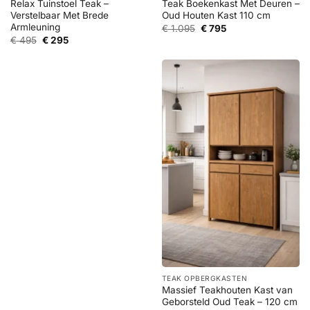
Relax Tuinstoel Teak –
Teak Boekenkast Met Deuren –
Verstelbaar Met Brede
Oud Houten Kast 110 cm
Armleuning
Oorspronkelijke
Huidige
€
1.095
€
795
prijs
prijs
Oorspronkelijke
Huidige
€
495
€
295
was:
is:
prijs
prijs
€ 1.095.
€ 795.
was:
is:
€ 495.
€ 295.
TEAK OPBERGKASTEN
Massief Teakhouten Kast van
Geborsteld Oud Teak – 120 cm