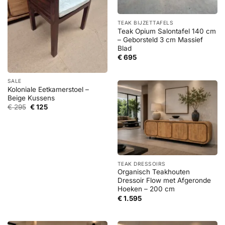
TEAK BIJZETTAFELS
Teak Opium Salontafel 140 cm
– Geborsteld 3 cm Massief
Blad
€
695
SALE
Koloniale Eetkamerstoel –
Beige Kussens
Oorspronkelijke
Huidige
€
295
€
125
prijs
prijs
was:
is:
€ 295.
€ 125.
TEAK DRESSOIRS
Organisch Teakhouten
Dressoir Flow met Afgeronde
Hoeken – 200 cm
€
1.595