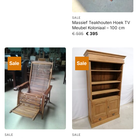
prijs
prijs
was:
is:
€ 1.295.
€ 595.
SALE
Massief Teakhouten Hoek TV
Meubel Koloniaal – 100 cm
Oorspronkelijke
Huidige
€
595
€
395
prijs
prijs
was:
is:
€ 595.
€ 395.
Sale
Sale
SALE
SALE