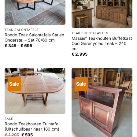
TEAK SALONTAFELS
TEAK BUFFETKASTEN
Ronde Teak Salontafels Stalen
Massief Teakhouten Buffetkast
Onderstel – Set 70/60 cm
Oud Gerecycled Teak – 240
Prijsklasse:
€
345
-
€
695
cm
€ 345
tot
€
2.995
€ 695
Sale
Sale
SALE
Ronde Teakhouten Tuintafel
(Uitschuifbaar naar 180 cm)
Oorspronkelijke
Huidige
€
1.295
€
595