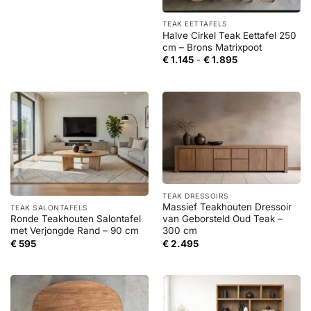
TEAK EETTAFELS
Halve Cirkel Teak Eettafel 250
cm – Brons Matrixpoot
Prijsklasse:
€
1.145
-
€
1.895
€ 1.145
tot
€ 1.895
TEAK DRESSOIRS
Massief Teakhouten Dressoir
TEAK SALONTAFELS
Ronde Teakhouten Salontafel
van Geborsteld Oud Teak –
met Verjongde Rand – 90 cm
300 cm
€
595
€
2.495