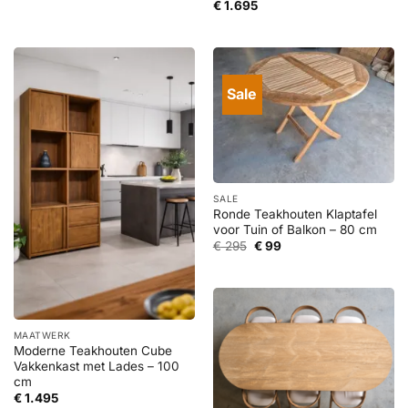
€
1.695
Sale
SALE
Ronde Teakhouten Klaptafel
voor Tuin of Balkon – 80 cm
Oorspronkelijke
Huidige
€
295
€
99
prijs
prijs
was:
is:
€ 295.
€ 99.
MAATWERK
Moderne Teakhouten Cube
Vakkenkast met Lades – 100
cm
€
1.495