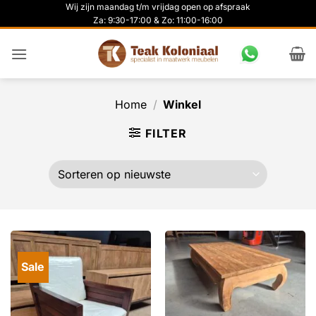
Ga
Wij zijn maandag t/m vrijdag open op afspraak
Za: 9:30-17:00 & Zo: 11:00-16:00
naar
inhoud
Home
/
Winkel
FILTER
Sale