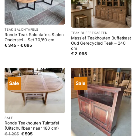
TEAK SALONTAFELS
TEAK BUFFETKASTEN
Ronde Teak Salontafels Stalen
Massief Teakhouten Buffetkast
Onderstel – Set 70/60 cm
Oud Gerecycled Teak – 240
Prijsklasse:
€
345
-
€
695
cm
€ 345
tot
€
2.995
€ 695
Sale
Sale
SALE
Ronde Teakhouten Tuintafel
(Uitschuifbaar naar 180 cm)
Oorspronkelijke
Huidige
€
1.295
€
595