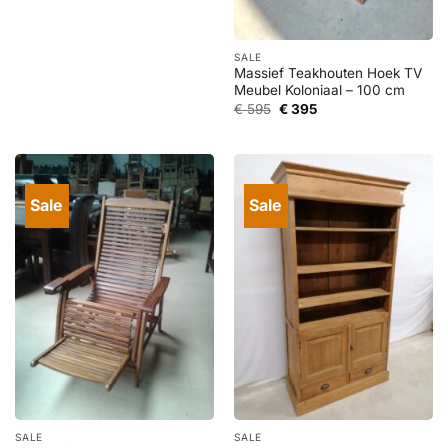
prijs
prijs
was:
is:
€ 1.295.
€ 595.
SALE
Massief Teakhouten Hoek TV
Meubel Koloniaal – 100 cm
Oorspronkelijke
Huidige
€
595
€
395
prijs
prijs
was:
is:
€ 595.
€ 395.
Sale
Sale
SALE
SALE