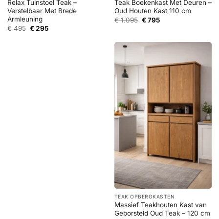
Relax Tuinstoel Teak –
Teak Boekenkast Met Deuren –
Verstelbaar Met Brede
Oud Houten Kast 110 cm
Armleuning
Oorspronkelijke
Huidige
€
1.095
€
795
prijs
prijs
Oorspronkelijke
Huidige
€
495
€
295
was:
is:
prijs
prijs
€ 1.095.
€ 795.
was:
is:
€ 495.
€ 295.
TEAK OPBERGKASTEN
Massief Teakhouten Kast van
Geborsteld Oud Teak – 120 cm