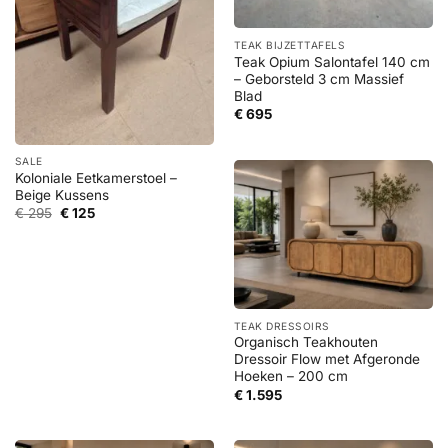
TEAK BIJZETTAFELS
Teak Opium Salontafel 140 cm
– Geborsteld 3 cm Massief
Blad
€
695
SALE
Koloniale Eetkamerstoel –
Beige Kussens
Oorspronkelijke
Huidige
€
295
€
125
prijs
prijs
was:
is:
€ 295.
€ 125.
TEAK DRESSOIRS
Organisch Teakhouten
Dressoir Flow met Afgeronde
Hoeken – 200 cm
€
1.595