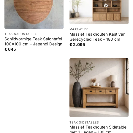
MAATWERK
Massief Teakhouten Kast van
TEAK SALONTAFELS
Schildvormige Teak Salontafel
Gerecycled Teak – 180 cm
100×100 cm – Japandi Design
€
2.095
€
645
TEAK SIDETABLES
Massief Teakhouten Sidetable
met 3 Laden – 130 cm