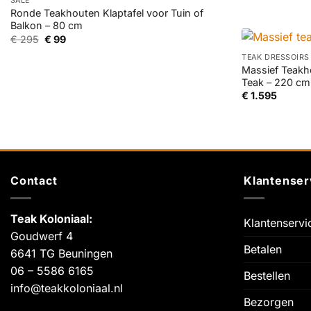
SALE
Ronde Teakhouten Klaptafel voor Tuin of
Balkon – 80 cm
+
Oorspronkelijke
Huidige
€
295
€
99
prijs
prijs
was:
is:
TEAK DRESSOIRS
€ 295.
€ 99.
Massief Teakh
Teak – 220 cm
€
1.595
Contact
Klantenser
Teak Koloniaal
:
Klantenservi
Goudwerf 4
Betalen
6641 TG Beuningen
06 – 5586 6165
Bestellen
info@teakkoloniaal.nl
Bezorgen