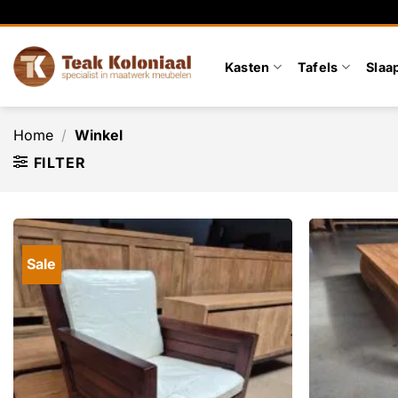
Ga
naar
inhoud
Kasten
Tafels
Slaa
Home
/
Winkel
FILTER
Sale