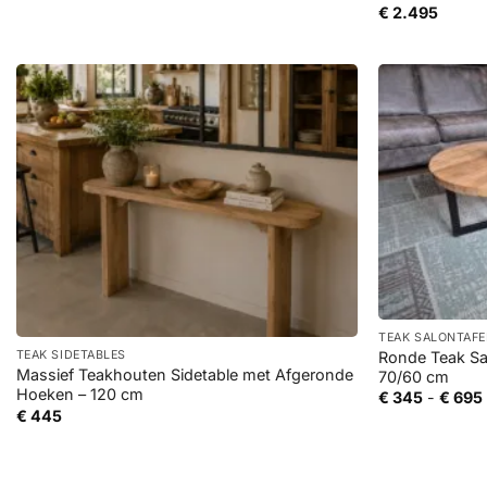
€
2.495
+
+
TEAK SALONTAFE
Ronde Teak Sal
TEAK SIDETABLES
Massief Teakhouten Sidetable met Afgeronde
70/60 cm
Hoeken – 120 cm
€
345
-
€
695
€
445