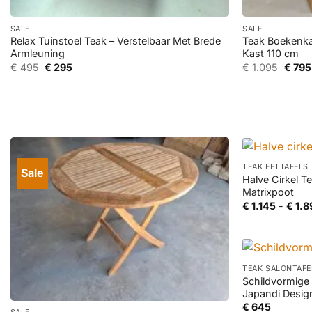
+
+
SALE
SALE
Relax Tuinstoel Teak – Verstelbaar Met Brede
Teak Boekenka
Armleuning
Kast 110 cm
Oorspronkelijke
Huidige
Oorsp
€
495
€
295
€
1.095
€
795
prijs
prijs
prijs
was:
is:
was:
€ 495.
€ 295.
€ 1.09
+
TEAK EETTAFELS
Sale
Halve Cirkel T
Matrixpoot
€
1.145
-
€
1.8
+
TEAK SALONTAFE
Schildvormige
+
Japandi Desig
€
645