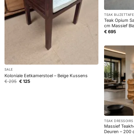
+
TEAK BIJZETTAF
Teak Opium Sa
cm Massief Bl
€
695
+
SALE
Koloniale Eetkamerstoel – Beige Kussens
Oorspronkelijke
Huidige
€
295
€
125
prijs
prijs
was:
is:
€ 295.
€ 125.
+
TEAK DRESSOIRS
Massief Teakh
Deuren – 200