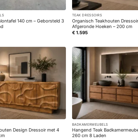
+
ELS
TEAK DRESSOIRS
lontafel 140 cm – Geborsteld 3
Organisch Teakhouten Dressoi
ad
Afgeronde Hoeken – 200 cm
€
1.595
+
BADKAMERMEUBELS
outen Design Dressoir met 4
Hangend Teak Badkamermeube
 cm
260 cm 8 Laden