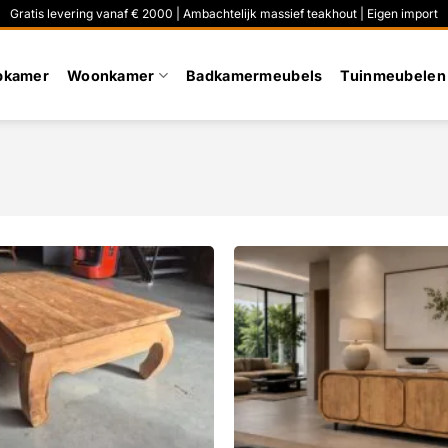
Gratis levering vanaf € 2000 | Ambachtelijk massief teakhout | Eigen import
pkamer
Woonkamer
Badkamermeubels
Tuinmeubelen