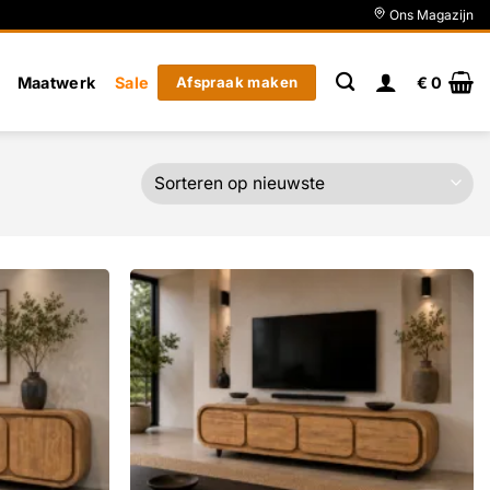
Ons Magazijn
Maatwerk
Sale
Afspraak maken
€
0