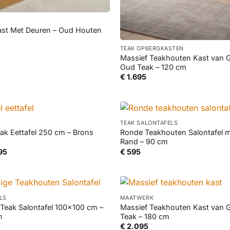
st Met Deuren – Oud Houten
+
ronkelijke
Huidige
TEAK OPBERGKASTEN
prijs
Massief Teakhouten Kast van 
is:
Oud Teak – 120 cm
5.
€ 795.
€
1.695
+
TEAK SALONTAFELS
eak Eettafel 250 cm – Brons
Ronde Teakhouten Salontafel 
Rand – 90 cm
Prijsklasse:
95
€
595
€ 1.145
tot
€ 1.895
+
LS
MAATWERK
 Teak Salontafel 100×100 cm –
Massief Teakhouten Kast van 
n
Teak – 180 cm
€
2.095