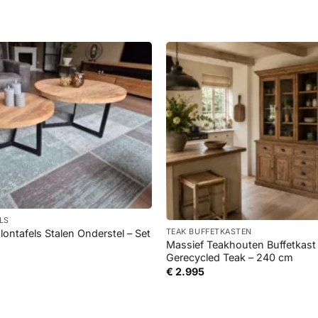
+
LS
ontafels Stalen Onderstel – Set
TEAK BUFFETKASTEN
Massief Teakhouten Buffetkas
Gerecycled Teak – 240 cm
Prijsklasse:
€ 345
€
2.995
tot
€ 695