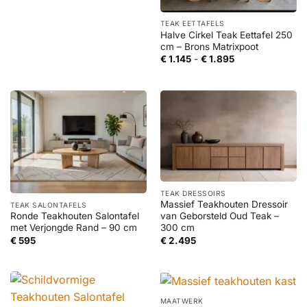
TEAK EETTAFELS
Halve Cirkel Teak Eettafel 250
cm – Brons Matrixpoot
Prijsklasse:
€
1.145
-
€
1.895
€ 1.145
tot
€ 1.895
TEAK DRESSOIRS
Massief Teakhouten Dressoir
TEAK SALONTAFELS
Ronde Teakhouten Salontafel
van Geborsteld Oud Teak –
met Verjongde Rand – 90 cm
300 cm
€
595
€
2.495
MAATWERK