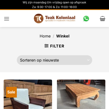
Ga
Wij zijn maandag t/m vrijdag open op afspraak
Za: 9:30-17:00 & Zo: 11:00-16:00
naar
inhoud
Home
/
Winkel
FILTER
Sale