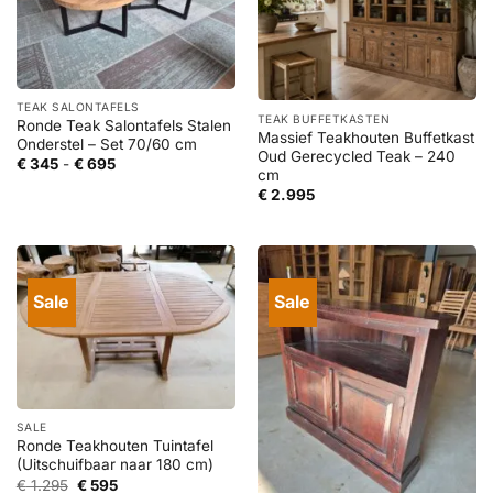
TEAK SALONTAFELS
TEAK BUFFETKASTEN
Ronde Teak Salontafels Stalen
Massief Teakhouten Buffetkast
Onderstel – Set 70/60 cm
Oud Gerecycled Teak – 240
Prijsklasse:
€
345
-
€
695
cm
€ 345
tot
€
2.995
€ 695
Sale
Sale
SALE
Ronde Teakhouten Tuintafel
(Uitschuifbaar naar 180 cm)
Oorspronkelijke
Huidige
€
1.295
€
595