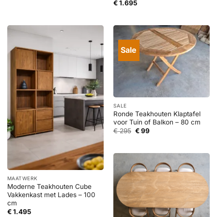
€
1.695
Sale
SALE
Ronde Teakhouten Klaptafel
voor Tuin of Balkon – 80 cm
Oorspronkelijke
Huidige
€
295
€
99
prijs
prijs
was:
is:
€ 295.
€ 99.
MAATWERK
Moderne Teakhouten Cube
Vakkenkast met Lades – 100
cm
€
1.495