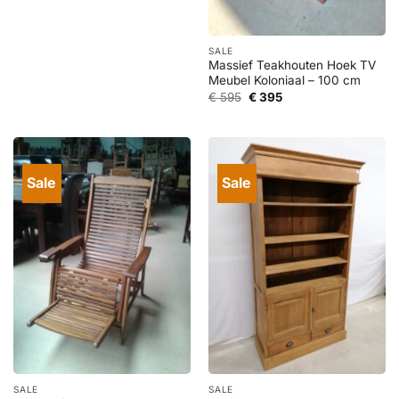
prijs
prijs
was:
is:
€ 1.295.
€ 595.
SALE
Massief Teakhouten Hoek TV
Meubel Koloniaal – 100 cm
Oorspronkelijke
Huidige
€
595
€
395
prijs
prijs
was:
is:
€ 595.
€ 395.
Sale
Sale
SALE
SALE