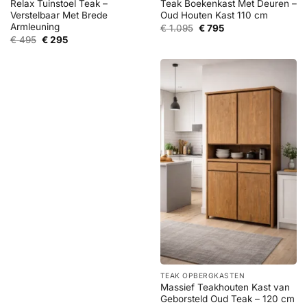
Relax Tuinstoel Teak –
Teak Boekenkast Met Deuren –
Verstelbaar Met Brede
Oud Houten Kast 110 cm
Armleuning
Oorspronkelijke
Huidige
€
1.095
€
795
prijs
prijs
Oorspronkelijke
Huidige
€
495
€
295
was:
is:
prijs
prijs
€ 1.095.
€ 795.
was:
is:
€ 495.
€ 295.
TEAK OPBERGKASTEN
Massief Teakhouten Kast van
Geborsteld Oud Teak – 120 cm