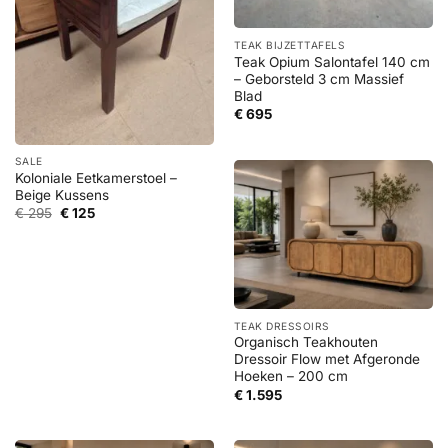
TEAK BIJZETTAFELS
Teak Opium Salontafel 140 cm
– Geborsteld 3 cm Massief
Blad
€
695
SALE
Koloniale Eetkamerstoel –
Beige Kussens
Oorspronkelijke
Huidige
€
295
€
125
prijs
prijs
was:
is:
€ 295.
€ 125.
TEAK DRESSOIRS
Organisch Teakhouten
Dressoir Flow met Afgeronde
Hoeken – 200 cm
€
1.595