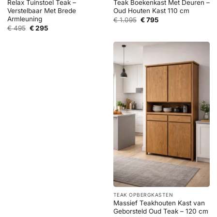
Relax Tuinstoel Teak –
Teak Boekenkast Met Deuren –
Verstelbaar Met Brede
Oud Houten Kast 110 cm
Armleuning
Oorspronkelijke
Huidige
€
1.095
€
795
prijs
prijs
Oorspronkelijke
Huidige
€
495
€
295
was:
is:
prijs
prijs
€ 1.095.
€ 795.
was:
is:
€ 495.
€ 295.
TEAK OPBERGKASTEN
Massief Teakhouten Kast van
Geborsteld Oud Teak – 120 cm