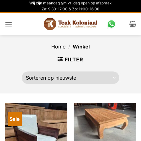
Ga
Wij zijn maandag t/m vrijdag open op afspraak
Za: 9:30-17:00 & Zo: 11:00-16:00
naar
inhoud
Home
/
Winkel
FILTER
Sale