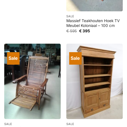
prijs
prijs
was:
is:
€ 1.295.
€ 595.
SALE
Massief Teakhouten Hoek TV
Meubel Koloniaal – 100 cm
Oorspronkelijke
Huidige
€
595
€
395
prijs
prijs
was:
is:
€ 595.
€ 395.
Sale
Sale
SALE
SALE