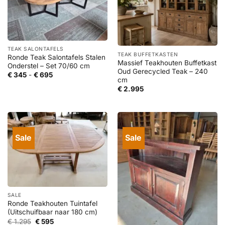
TEAK SALONTAFELS
TEAK BUFFETKASTEN
Ronde Teak Salontafels Stalen
Massief Teakhouten Buffetkast
Onderstel – Set 70/60 cm
Oud Gerecycled Teak – 240
Prijsklasse:
€
345
-
€
695
cm
€ 345
tot
€
2.995
€ 695
Sale
Sale
SALE
Ronde Teakhouten Tuintafel
(Uitschuifbaar naar 180 cm)
Oorspronkelijke
Huidige
€
1.295
€
595