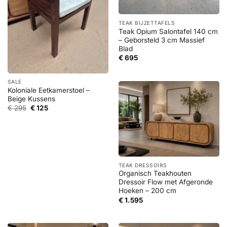
TEAK BIJZETTAFELS
Teak Opium Salontafel 140 cm
– Geborsteld 3 cm Massief
Blad
€
695
SALE
Koloniale Eetkamerstoel –
Beige Kussens
Oorspronkelijke
Huidige
€
295
€
125
prijs
prijs
was:
is:
€ 295.
€ 125.
TEAK DRESSOIRS
Organisch Teakhouten
Dressoir Flow met Afgeronde
Hoeken – 200 cm
€
1.595