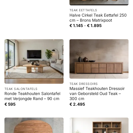
TEAK EETTAFELS
Halve Cirkel Teak Eettafel 250
cm – Brons Matrixpoot
Prijsklasse:
€
1.145
-
€
1.895
€ 1.145
tot
€ 1.895
TEAK DRESSOIRS
Massief Teakhouten Dressoir
TEAK SALONTAFELS
Ronde Teakhouten Salontafel
van Geborsteld Oud Teak –
met Verjongde Rand – 90 cm
300 cm
€
595
€
2.495