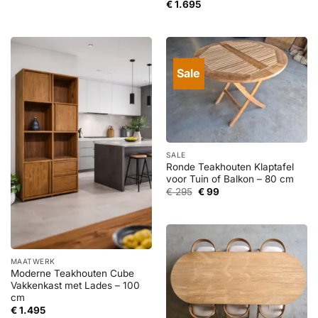
€
1.695
Sale
SALE
Ronde Teakhouten Klaptafel
voor Tuin of Balkon – 80 cm
Oorspronkelijke
Huidige
€
295
€
99
prijs
prijs
was:
is:
€ 295.
€ 99.
MAATWERK
Moderne Teakhouten Cube
Vakkenkast met Lades – 100
cm
€
1.495