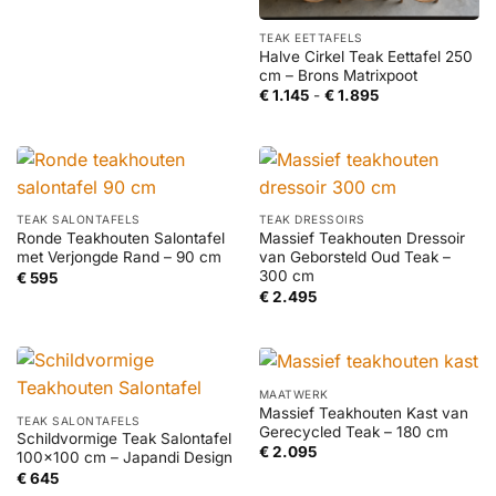
TEAK EETTAFELS
Halve Cirkel Teak Eettafel 250
cm – Brons Matrixpoot
Prijsklasse:
€
1.145
-
€
1.895
€ 1.145
tot
€ 1.895
TEAK SALONTAFELS
TEAK DRESSOIRS
Ronde Teakhouten Salontafel
Massief Teakhouten Dressoir
met Verjongde Rand – 90 cm
van Geborsteld Oud Teak –
300 cm
€
595
€
2.495
MAATWERK
Massief Teakhouten Kast van
TEAK SALONTAFELS
Gerecycled Teak – 180 cm
Schildvormige Teak Salontafel
€
2.095
100×100 cm – Japandi Design
€
645