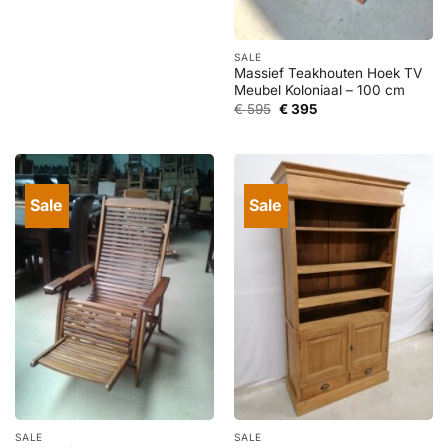
prijs
prijs
was:
is:
€ 1.295.
€ 595.
SALE
Massief Teakhouten Hoek TV
Meubel Koloniaal – 100 cm
Oorspronkelijke
Huidige
€
595
€
395
prijs
prijs
was:
is:
€ 595.
€ 395.
Sale
Sale
SALE
SALE