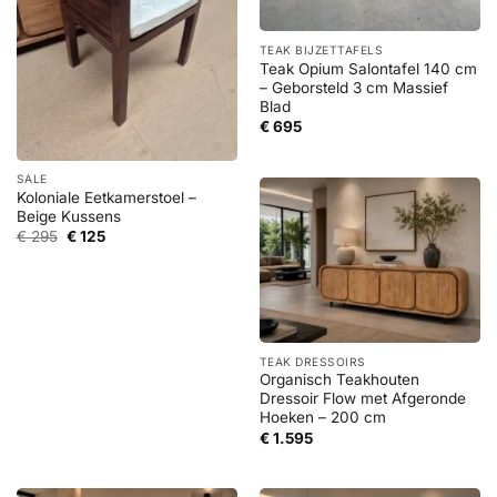
TEAK BIJZETTAFELS
Teak Opium Salontafel 140 cm
– Geborsteld 3 cm Massief
Blad
€
695
SALE
Koloniale Eetkamerstoel –
Beige Kussens
Oorspronkelijke
Huidige
€
295
€
125
prijs
prijs
was:
is:
€ 295.
€ 125.
TEAK DRESSOIRS
Organisch Teakhouten
Dressoir Flow met Afgeronde
Hoeken – 200 cm
€
1.595