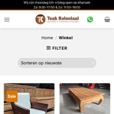
Ga
Wij zijn maandag t/m vrijdag open op afspraak
Za: 9:30-17:00 & Zo: 11:00-16:00
naar
inhoud
Home
/
Winkel
FILTER
Sale