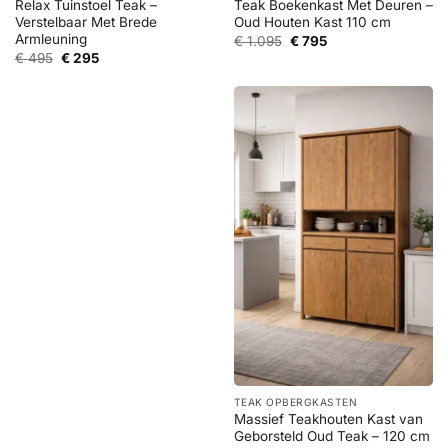
Relax Tuinstoel Teak –
Teak Boekenkast Met Deuren –
Verstelbaar Met Brede
Oud Houten Kast 110 cm
Armleuning
Oorspronkelijke
Huidige
€
1.095
€
795
prijs
prijs
Oorspronkelijke
Huidige
€
495
€
295
was:
is:
prijs
prijs
€ 1.095.
€ 795.
was:
is:
€ 495.
€ 295.
TEAK OPBERGKASTEN
Massief Teakhouten Kast van
Geborsteld Oud Teak – 120 cm