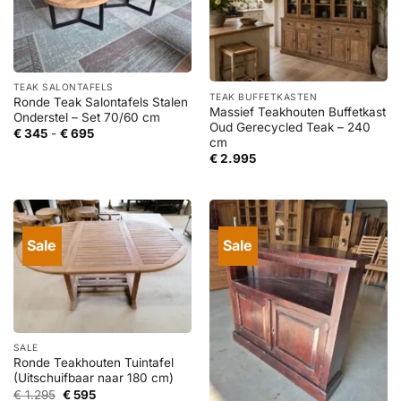
TEAK SALONTAFELS
TEAK BUFFETKASTEN
Ronde Teak Salontafels Stalen
Massief Teakhouten Buffetkast
Onderstel – Set 70/60 cm
Oud Gerecycled Teak – 240
Prijsklasse:
€
345
-
€
695
cm
€ 345
tot
€
2.995
€ 695
Sale
Sale
SALE
Ronde Teakhouten Tuintafel
(Uitschuifbaar naar 180 cm)
Oorspronkelijke
Huidige
€
1.295
€
595