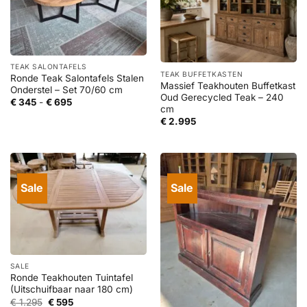
TEAK SALONTAFELS
TEAK BUFFETKASTEN
Ronde Teak Salontafels Stalen
Massief Teakhouten Buffetkast
Onderstel – Set 70/60 cm
Oud Gerecycled Teak – 240
Prijsklasse:
€
345
-
€
695
cm
€ 345
tot
€
2.995
€ 695
Sale
Sale
SALE
Ronde Teakhouten Tuintafel
(Uitschuifbaar naar 180 cm)
Oorspronkelijke
Huidige
€
1.295
€
595