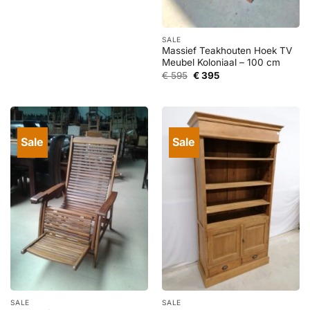
prijs
prijs
was:
is:
€ 1.295.
€ 595.
SALE
Massief Teakhouten Hoek TV
Meubel Koloniaal – 100 cm
Oorspronkelijke
Huidige
€
595
€
395
prijs
prijs
was:
is:
€ 595.
€ 395.
Sale
Sale
SALE
SALE