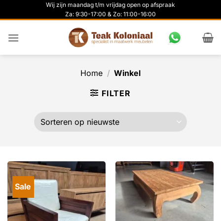
Ga
Wij zijn maandag t/m vrijdag open op afspraak
Za: 9:30-17:00 & Zo: 11:00-16:00
naar
inhoud
Home
/
Winkel
FILTER
Sale