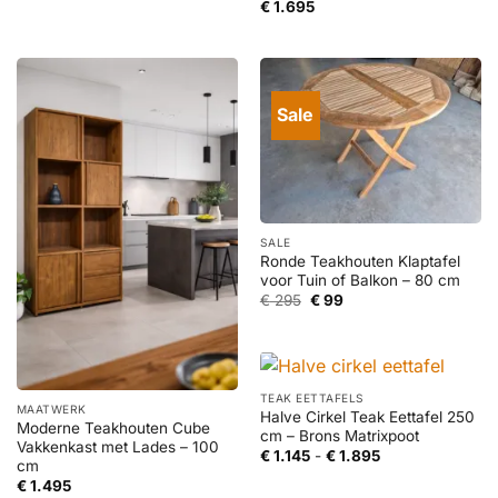
€
1.695
Sale
SALE
Ronde Teakhouten Klaptafel
voor Tuin of Balkon – 80 cm
Oorspronkelijke
Huidige
€
295
€
99
prijs
prijs
was:
is:
€ 295.
€ 99.
TEAK EETTAFELS
MAATWERK
Halve Cirkel Teak Eettafel 250
Moderne Teakhouten Cube
cm – Brons Matrixpoot
Vakkenkast met Lades – 100
Prijsklasse:
€
1.145
-
€
1.895
cm
€ 1.145
tot
€
1.495