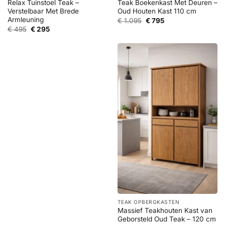
Relax Tuinstoel Teak –
Teak Boekenkast Met Deuren –
Verstelbaar Met Brede
Oud Houten Kast 110 cm
Armleuning
Oorspronkelijke
Huidige
€
1.095
€
795
prijs
prijs
Oorspronkelijke
Huidige
€
495
€
295
was:
is:
prijs
prijs
€ 1.095.
€ 795.
was:
is:
€ 495.
€ 295.
TEAK OPBERGKASTEN
Massief Teakhouten Kast van
Geborsteld Oud Teak – 120 cm