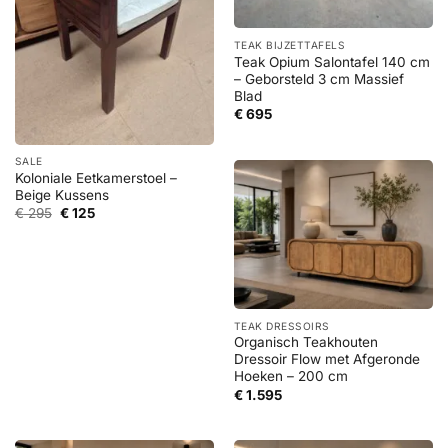
TEAK BIJZETTAFELS
Teak Opium Salontafel 140 cm
– Geborsteld 3 cm Massief
Blad
€
695
SALE
Koloniale Eetkamerstoel –
Beige Kussens
Oorspronkelijke
Huidige
€
295
€
125
prijs
prijs
was:
is:
€ 295.
€ 125.
TEAK DRESSOIRS
Organisch Teakhouten
Dressoir Flow met Afgeronde
Hoeken – 200 cm
€
1.595