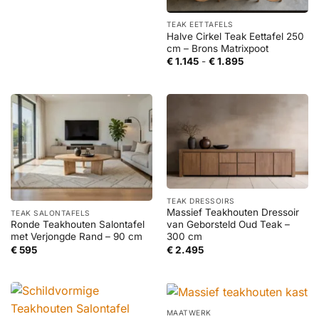
TEAK EETTAFELS
Halve Cirkel Teak Eettafel 250
cm – Brons Matrixpoot
Prijsklasse:
€
1.145
-
€
1.895
€ 1.145
tot
€ 1.895
TEAK DRESSOIRS
Massief Teakhouten Dressoir
TEAK SALONTAFELS
Ronde Teakhouten Salontafel
van Geborsteld Oud Teak –
met Verjongde Rand – 90 cm
300 cm
€
595
€
2.495
MAATWERK