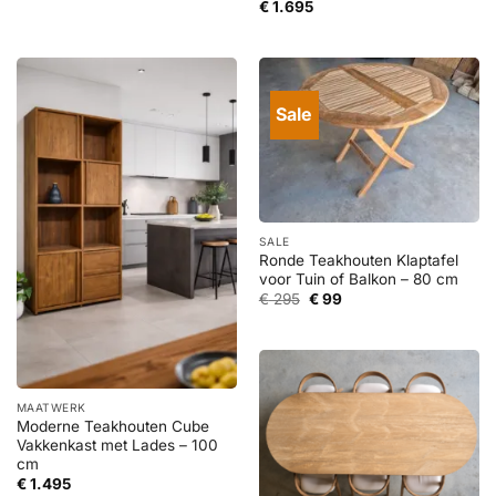
€
1.695
Sale
SALE
Ronde Teakhouten Klaptafel
voor Tuin of Balkon – 80 cm
Oorspronkelijke
Huidige
€
295
€
99
prijs
prijs
was:
is:
€ 295.
€ 99.
MAATWERK
Moderne Teakhouten Cube
Vakkenkast met Lades – 100
cm
€
1.495