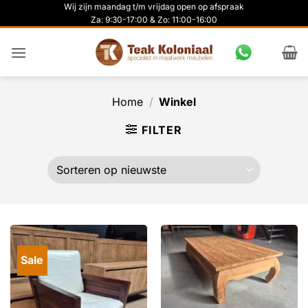
Ga
Wij zijn maandag t/m vrijdag open op afspraak
Za: 9:30-17:00 & Zo: 11:00-16:00
naar
inhoud
Home
/
Winkel
FILTER
Sale