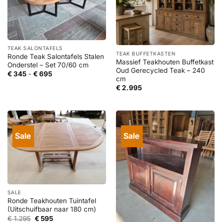
TEAK SALONTAFELS
TEAK BUFFETKASTEN
Ronde Teak Salontafels Stalen
Massief Teakhouten Buffetkast
Onderstel – Set 70/60 cm
Oud Gerecycled Teak – 240
Prijsklasse:
€
345
-
€
695
cm
€ 345
tot
€
2.995
€ 695
Sale
Sale
SALE
Ronde Teakhouten Tuintafel
(Uitschuifbaar naar 180 cm)
Oorspronkelijke
Huidige
€
1.295
€
595