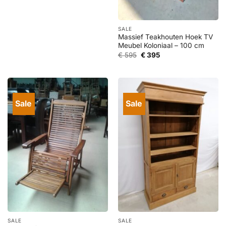
prijs
prijs
was:
is:
€ 1.295.
€ 595.
SALE
Massief Teakhouten Hoek TV
Meubel Koloniaal – 100 cm
Oorspronkelijke
Huidige
€
595
€
395
prijs
prijs
was:
is:
€ 595.
€ 395.
Sale
Sale
SALE
SALE