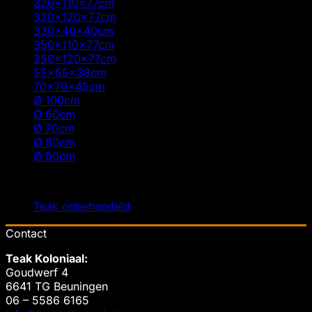
320x110x77cm
(3)
320x120x77cm
(2)
330x40x40cm
(1)
350x110x77cm
(1)
350x120x77cm
(1)
55x55x38cm
(1)
70x70x45cm
(1)
Ø 100cm
(1)
Ø 60cm
(2)
Ø 70cm
(2)
Ø 80cm
(2)
Ø 90cm
(2)
Filter op Kleur
Teak onbehandeld
(5)
Contact
Teak Koloniaal
:
Goudwerf 4
6641 TG Beuningen
06 – 5586 6165