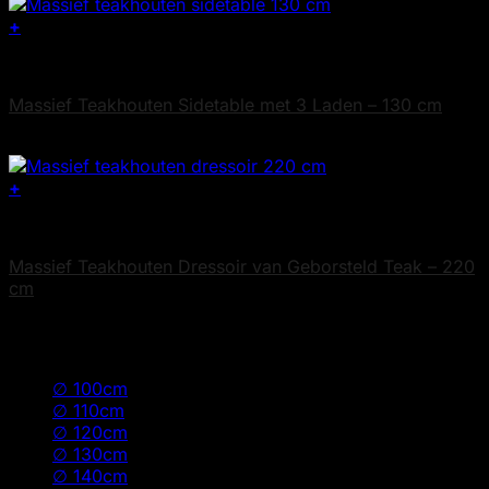
+
Teak Sidetables
Massief Teakhouten Sidetable met 3 Laden – 130 cm
€
695
+
Teak Dressoirs
Massief Teakhouten Dressoir van Geborsteld Teak – 220
cm
€
1.595
Filter op Afmeting (l x b x h)
∅ 100cm
(2)
∅ 110cm
(1)
∅ 120cm
(2)
∅ 130cm
(2)
∅ 140cm
(2)