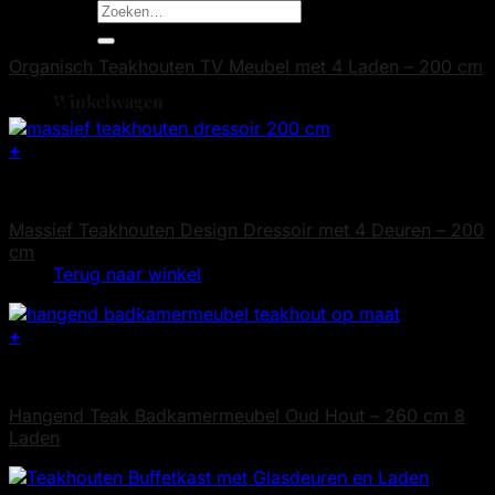
Zoeken
Teak Kasten
naar:
Organisch Teakhouten TV Meubel met 4 Laden – 200 cm
€
0
Winkelwagen
€
1.295
+
Teak Dressoirs
Massief Teakhouten Design Dressoir met 4 Deuren – 200
Geen producten in de winkelwagen.
cm
Terug naar winkel
€
2.495
+
Badkamermeubels
Hangend Teak Badkamermeubel Oud Hout – 260 cm 8
Laden