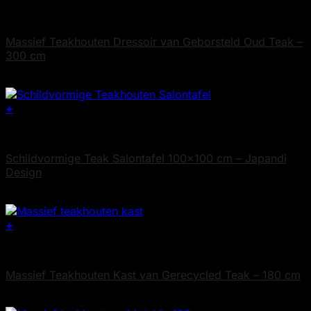
Teak Dressoirs
Massief Teakhouten Dressoir van Geborsteld Oud Teak –
300 cm
€
2.495
+
Teak Salontafels
Schildvormige Teak Salontafel 100×100 cm – Japandi
Design
€
645
+
Maatwerk
Massief Teakhouten Kast van Gerecycled Teak – 180 cm
€
2.095