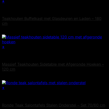
+
Maatwerk
Teakhouten Buffetkast met Glasdeuren en Laden – 180
cm
€
2.295
+
Teak Sidetables
Massief Teakhouten Sidetable met Afgeronde Hoeken –
120 cm
€
445
+
Dit
Teak Salontafels
product
heeft
Ronde Teak Salontafels Stalen Onderstel – Set 70/60 cm
meerdere