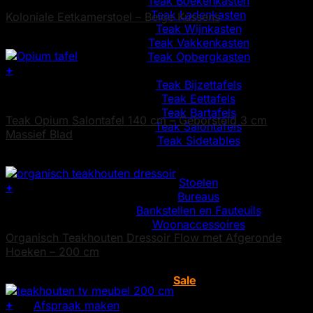
Teak Boekenkasten
Teak Ladenkasten
Koloniale Eetkamerstoel – Beige Kussens
Teak Wijnkasten
Oorspronkelijke
Huidige
€
295
€
125
Teak Vakkenkasten
prijs
prijs
Teak Opbergkasten
was:
is:
+
Tafels
€ 295.
€ 125.
Teak Bijzettafels
Teak Bijzettafels
Teak Eettafels
Teak Bartafels
Teak Opium Salontafel 140 cm – Geborsteld 3 cm
Teak Salontafels
Massief Blad
Teak Sidetables
Slaapkamer
€
695
Woonkamer
Stoelen
+
Bureaus
Bankstellen en Fauteuils
Teak Dressoirs
Woonaccessoires
Organisch Teakhouten Dressoir Flow met Afgeronde
Badkamermeubels
Hoeken – 200 cm
Tuinmeubelen
Maatwerk
€
1.595
Sale
+
Afspraak maken