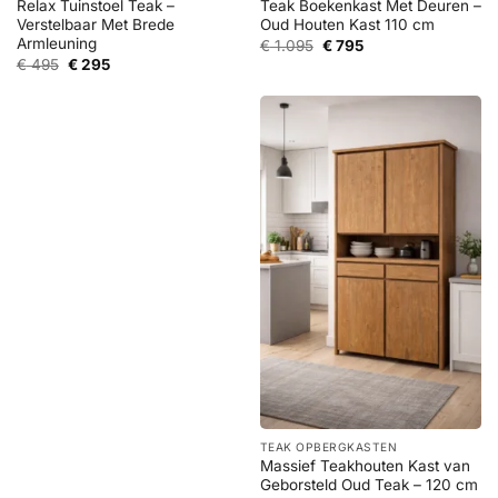
Relax Tuinstoel Teak –
Teak Boekenkast Met Deuren –
Verstelbaar Met Brede
Oud Houten Kast 110 cm
Armleuning
Oorspronkelijke
Huidige
€
1.095
€
795
prijs
prijs
Oorspronkelijke
Huidige
€
495
€
295
was:
is:
prijs
prijs
€ 1.095.
€ 795.
was:
is:
€ 495.
€ 295.
TEAK OPBERGKASTEN
Massief Teakhouten Kast van
Geborsteld Oud Teak – 120 cm