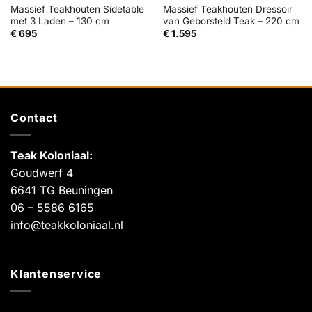
Massief Teakhouten Sidetable
Massief Teakhouten Dressoir
met 3 Laden – 130 cm
van Geborsteld Teak – 220 cm
€
695
€
1.595
Contact
Teak Koloniaal
:
Goudwerf 4
6641 TG Beuningen
06 – 5586 6165
info@teakkoloniaal.nl
Klantenservice