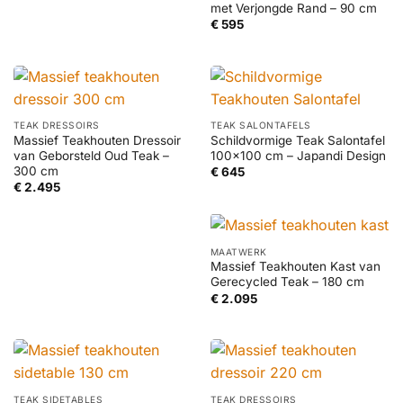
met Verjongde Rand – 90 cm
€
595
TEAK DRESSOIRS
TEAK SALONTAFELS
Massief Teakhouten Dressoir
Schildvormige Teak Salontafel
van Geborsteld Oud Teak –
100×100 cm – Japandi Design
300 cm
€
645
€
2.495
MAATWERK
Massief Teakhouten Kast van
Gerecycled Teak – 180 cm
€
2.095
TEAK SIDETABLES
TEAK DRESSOIRS