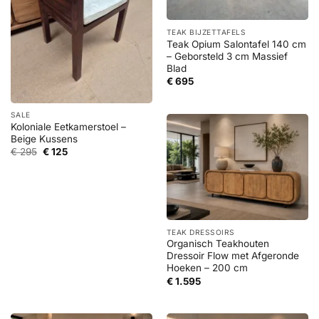
TEAK BIJZETTAFELS
Teak Opium Salontafel 140 cm
– Geborsteld 3 cm Massief
Blad
€
695
SALE
Koloniale Eetkamerstoel –
Beige Kussens
Oorspronkelijke
Huidige
€
295
€
125
prijs
prijs
was:
is:
€ 295.
€ 125.
TEAK DRESSOIRS
Organisch Teakhouten
Dressoir Flow met Afgeronde
Hoeken – 200 cm
€
1.595