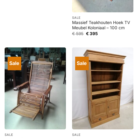
prijs
prijs
was:
is:
€ 1.295.
€ 595.
SALE
Massief Teakhouten Hoek TV
Meubel Koloniaal – 100 cm
Oorspronkelijke
Huidige
€
595
€
395
prijs
prijs
was:
is:
€ 595.
€ 395.
Sale
Sale
SALE
SALE