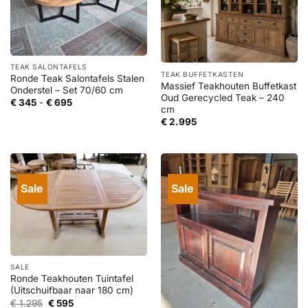
TEAK SALONTAFELS
TEAK BUFFETKASTEN
Ronde Teak Salontafels Stalen
Massief Teakhouten Buffetkast
Onderstel – Set 70/60 cm
Oud Gerecycled Teak – 240
Prijsklasse:
€
345
-
€
695
cm
€ 345
tot
€
2.995
€ 695
Sale
Sale
SALE
Ronde Teakhouten Tuintafel
(Uitschuifbaar naar 180 cm)
Oorspronkelijke
Huidige
€
1.295
€
595