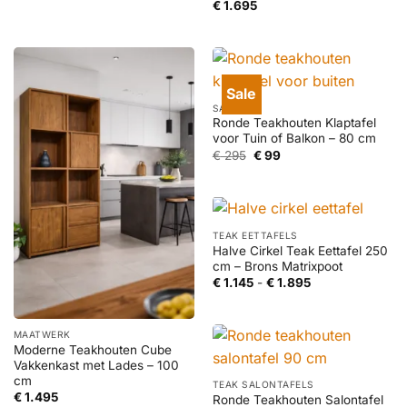
€
1.695
Sale
SALE
Ronde Teakhouten Klaptafel
voor Tuin of Balkon – 80 cm
Oorspronkelijke
Huidige
€
295
€
99
prijs
prijs
was:
is:
€ 295.
€ 99.
TEAK EETTAFELS
Halve Cirkel Teak Eettafel 250
cm – Brons Matrixpoot
Prijsklasse:
€
1.145
-
€
1.895
€ 1.145
tot
€ 1.895
MAATWERK
Moderne Teakhouten Cube
Vakkenkast met Lades – 100
cm
TEAK SALONTAFELS
€
1.495
Ronde Teakhouten Salontafel