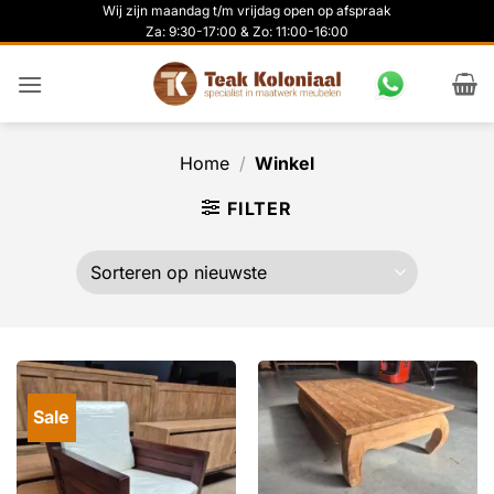
Ga
Wij zijn maandag t/m vrijdag open op afspraak
Za: 9:30-17:00 & Zo: 11:00-16:00
naar
inhoud
Home
/
Winkel
FILTER
Sale