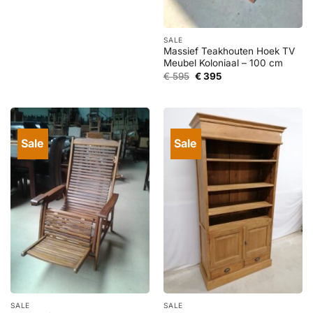
prijs
prijs
was:
is:
€ 1.295.
€ 595.
SALE
Massief Teakhouten Hoek TV
Meubel Koloniaal – 100 cm
Oorspronkelijke
Huidige
€
595
€
395
prijs
prijs
was:
is:
€ 595.
€ 395.
Sale
Sale
SALE
SALE