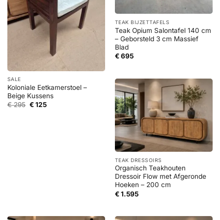
TEAK BIJZETTAFELS
Teak Opium Salontafel 140 cm
– Geborsteld 3 cm Massief
Blad
€
695
SALE
Koloniale Eetkamerstoel –
Beige Kussens
Oorspronkelijke
Huidige
€
295
€
125
prijs
prijs
was:
is:
€ 295.
€ 125.
TEAK DRESSOIRS
Organisch Teakhouten
Dressoir Flow met Afgeronde
Hoeken – 200 cm
€
1.595