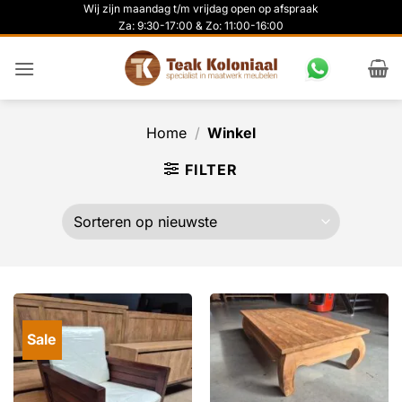
Ga
Wij zijn maandag t/m vrijdag open op afspraak
Za: 9:30-17:00 & Zo: 11:00-16:00
naar
inhoud
Home
/
Winkel
FILTER
Sale