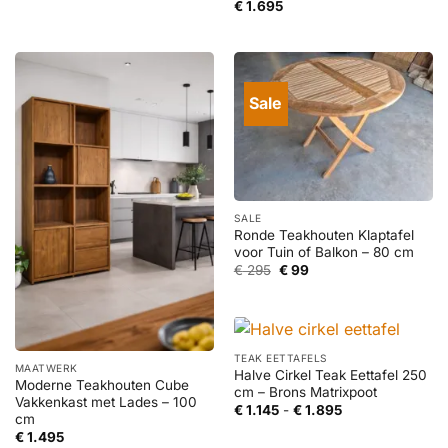
€
1.695
Sale
SALE
Ronde Teakhouten Klaptafel
voor Tuin of Balkon – 80 cm
Oorspronkelijke
Huidige
€
295
€
99
prijs
prijs
was:
is:
€ 295.
€ 99.
TEAK EETTAFELS
MAATWERK
Halve Cirkel Teak Eettafel 250
Moderne Teakhouten Cube
cm – Brons Matrixpoot
Vakkenkast met Lades – 100
Prijsklasse:
€
1.145
-
€
1.895
cm
€ 1.145
tot
€
1.495