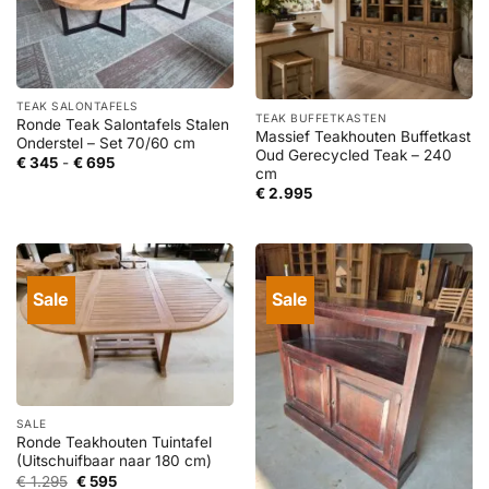
TEAK SALONTAFELS
TEAK BUFFETKASTEN
Ronde Teak Salontafels Stalen
Massief Teakhouten Buffetkast
Onderstel – Set 70/60 cm
Oud Gerecycled Teak – 240
Prijsklasse:
€
345
-
€
695
cm
€ 345
tot
€
2.995
€ 695
Sale
Sale
SALE
Ronde Teakhouten Tuintafel
(Uitschuifbaar naar 180 cm)
Oorspronkelijke
Huidige
€
1.295
€
595