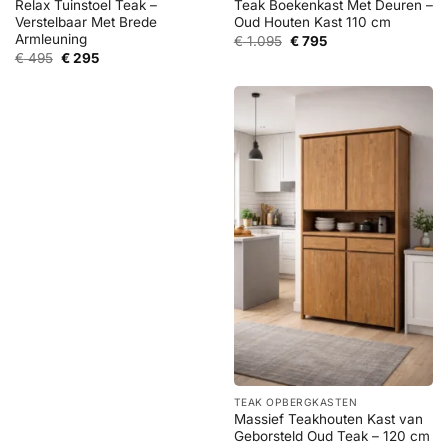
Relax Tuinstoel Teak –
Teak Boekenkast Met Deuren –
Verstelbaar Met Brede
Oud Houten Kast 110 cm
Armleuning
Oorspronkelijke
Huidige
€
1.095
€
795
prijs
prijs
Oorspronkelijke
Huidige
€
495
€
295
was:
is:
prijs
prijs
€ 1.095.
€ 795.
was:
is:
€ 495.
€ 295.
TEAK OPBERGKASTEN
Massief Teakhouten Kast van
Geborsteld Oud Teak – 120 cm