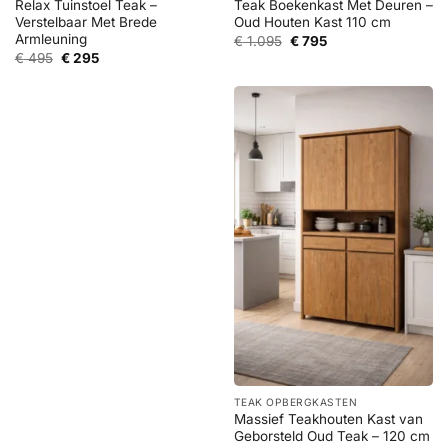
Relax Tuinstoel Teak –
Teak Boekenkast Met Deuren –
Verstelbaar Met Brede
Oud Houten Kast 110 cm
Armleuning
Oorspronkelijke
Huidige
€
1.095
€
795
prijs
prijs
Oorspronkelijke
Huidige
€
495
€
295
was:
is:
prijs
prijs
€ 1.095.
€ 795.
was:
is:
€ 495.
€ 295.
TEAK OPBERGKASTEN
Massief Teakhouten Kast van
Geborsteld Oud Teak – 120 cm