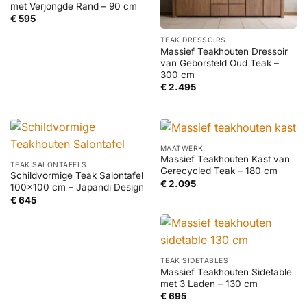
met Verjongde Rand – 90 cm
€
595
TEAK DRESSOIRS
Massief Teakhouten Dressoir
van Geborsteld Oud Teak –
300 cm
€
2.495
MAATWERK
Massief Teakhouten Kast van
TEAK SALONTAFELS
Gerecycled Teak – 180 cm
Schildvormige Teak Salontafel
€
2.095
100×100 cm – Japandi Design
€
645
TEAK SIDETABLES
Massief Teakhouten Sidetable
met 3 Laden – 130 cm
€
695