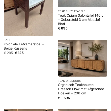
TEAK BIJZETTAFELS
Teak Opium Salontafel 140 cm
– Geborsteld 3 cm Massief
Blad
€
695
SALE
Koloniale Eetkamerstoel –
Beige Kussens
Oorspronkelijke
Huidige
€
295
€
125
prijs
prijs
was:
is:
€ 295.
€ 125.
TEAK DRESSOIRS
Organisch Teakhouten
Dressoir Flow met Afgeronde
Hoeken – 200 cm
€
1.595