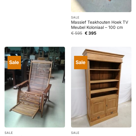
prijs
prijs
was:
is:
€ 1.295.
€ 595.
SALE
Massief Teakhouten Hoek TV
Meubel Koloniaal – 100 cm
Oorspronkelijke
Huidige
€
595
€
395
prijs
prijs
was:
is:
€ 595.
€ 395.
Sale
Sale
SALE
SALE