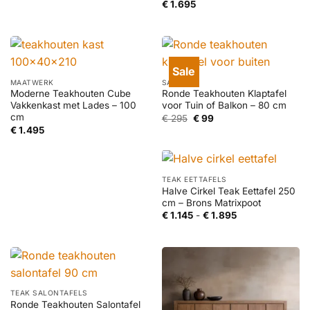
€
1.695
Sale
MAATWERK
SALE
Moderne Teakhouten Cube
Ronde Teakhouten Klaptafel
Vakkenkast met Lades – 100
voor Tuin of Balkon – 80 cm
cm
Oorspronkelijke
Huidige
€
295
€
99
prijs
prijs
€
1.495
was:
is:
€ 295.
€ 99.
TEAK EETTAFELS
Halve Cirkel Teak Eettafel 250
cm – Brons Matrixpoot
Prijsklasse:
€
1.145
-
€
1.895
€ 1.145
tot
€ 1.895
TEAK SALONTAFELS
Ronde Teakhouten Salontafel