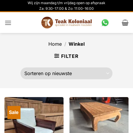
Ga
Wij zijn maandag t/m vrijdag open op afspraak
Za: 9:30-17:00 & Zo: 11:00-16:00
naar
inhoud
Home
/
Winkel
FILTER
Sale