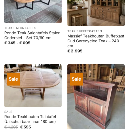
TEAK SALONTAFELS
TEAK BUFFETKASTEN
Ronde Teak Salontafels Stalen
Massief Teakhouten Buffetkast
Onderstel – Set 70/60 cm
Oud Gerecycled Teak – 240
Prijsklasse:
€
345
-
€
695
cm
€ 345
tot
€
2.995
€ 695
Sale
Sale
SALE
Ronde Teakhouten Tuintafel
(Uitschuifbaar naar 180 cm)
Oorspronkelijke
Huidige
€
1.295
€
595