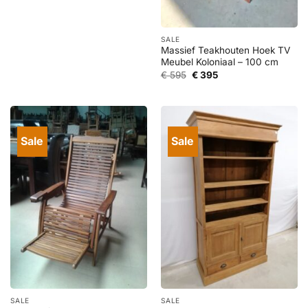
prijs
prijs
was:
is:
€ 1.295.
€ 595.
SALE
Massief Teakhouten Hoek TV
Meubel Koloniaal – 100 cm
Oorspronkelijke
Huidige
€
595
€
395
prijs
prijs
was:
is:
€ 595.
€ 395.
Sale
Sale
SALE
SALE