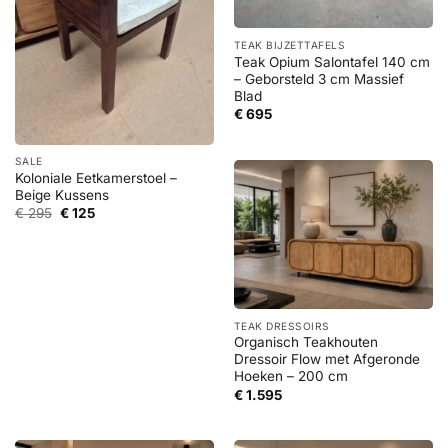
TEAK BIJZETTAFELS
Teak Opium Salontafel 140 cm
– Geborsteld 3 cm Massief
Blad
€
695
SALE
Koloniale Eetkamerstoel –
Beige Kussens
Oorspronkelijke
Huidige
€
295
€
125
prijs
prijs
was:
is:
€ 295.
€ 125.
TEAK DRESSOIRS
Organisch Teakhouten
Dressoir Flow met Afgeronde
Hoeken – 200 cm
€
1.595