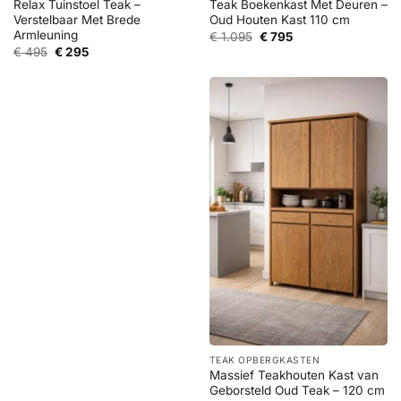
Relax Tuinstoel Teak –
Teak Boekenkast Met Deuren –
Verstelbaar Met Brede
Oud Houten Kast 110 cm
Armleuning
Oorspronkelijke
Huidige
€
1.095
€
795
prijs
prijs
Oorspronkelijke
Huidige
€
495
€
295
was:
is:
prijs
prijs
€ 1.095.
€ 795.
was:
is:
€ 495.
€ 295.
TEAK OPBERGKASTEN
Massief Teakhouten Kast van
Geborsteld Oud Teak – 120 cm