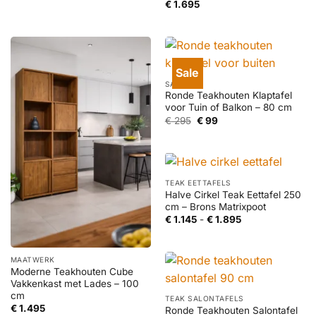
€
1.695
Sale
SALE
Ronde Teakhouten Klaptafel
voor Tuin of Balkon – 80 cm
Oorspronkelijke
Huidige
€
295
€
99
prijs
prijs
was:
is:
€ 295.
€ 99.
TEAK EETTAFELS
Halve Cirkel Teak Eettafel 250
cm – Brons Matrixpoot
Prijsklasse:
€
1.145
-
€
1.895
€ 1.145
tot
€ 1.895
MAATWERK
Moderne Teakhouten Cube
Vakkenkast met Lades – 100
cm
TEAK SALONTAFELS
€
1.495
Ronde Teakhouten Salontafel