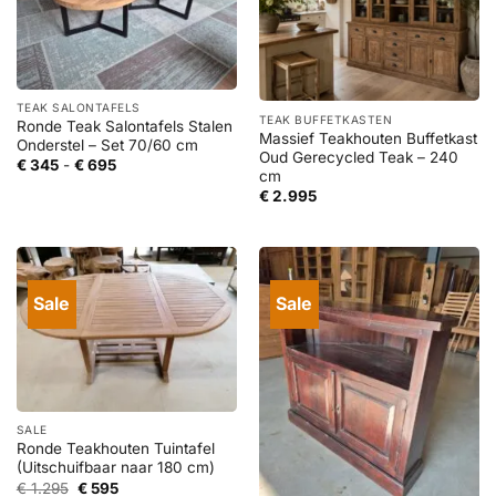
TEAK SALONTAFELS
TEAK BUFFETKASTEN
Ronde Teak Salontafels Stalen
Massief Teakhouten Buffetkast
Onderstel – Set 70/60 cm
Oud Gerecycled Teak – 240
Prijsklasse:
€
345
-
€
695
cm
€ 345
tot
€
2.995
€ 695
Sale
Sale
SALE
Ronde Teakhouten Tuintafel
(Uitschuifbaar naar 180 cm)
Oorspronkelijke
Huidige
€
1.295
€
595