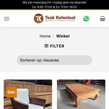
Ga
Wij zijn maandag t/m vrijdag open op afspraak
Za: 9:30-17:00 & Zo: 11:00-16:00
naar
inhoud
Home
/
Winkel
FILTER
Sale