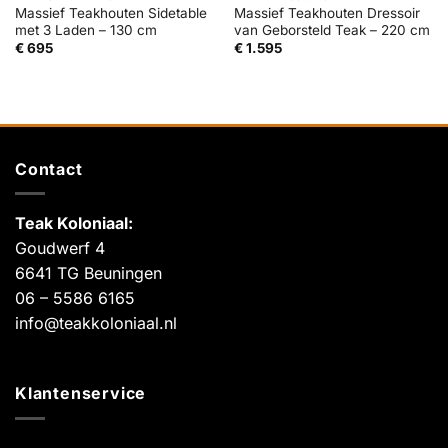
Massief Teakhouten Sidetable
Massief Teakhouten Dressoir
met 3 Laden – 130 cm
van Geborsteld Teak – 220 cm
€
695
€
1.595
Contact
Teak Koloniaal
:
Goudwerf 4
6641 TG Beuningen
06 – 5586 6165
info@teakkoloniaal.nl
Klantenservice