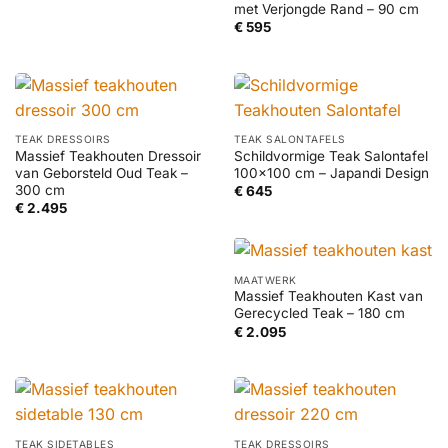
met Verjongde Rand – 90 cm
€
595
TEAK DRESSOIRS
TEAK SALONTAFELS
Massief Teakhouten Dressoir
Schildvormige Teak Salontafel
van Geborsteld Oud Teak –
100×100 cm – Japandi Design
300 cm
€
645
€
2.495
MAATWERK
Massief Teakhouten Kast van
Gerecycled Teak – 180 cm
€
2.095
TEAK SIDETABLES
TEAK DRESSOIRS