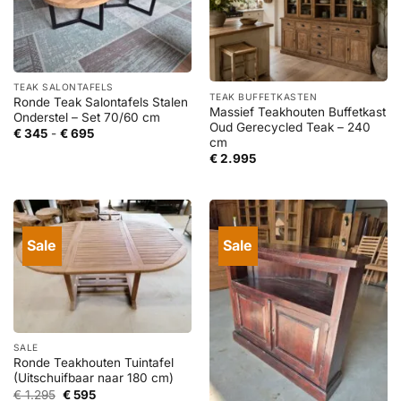
TEAK SALONTAFELS
TEAK BUFFETKASTEN
Ronde Teak Salontafels Stalen
Massief Teakhouten Buffetkast
Onderstel – Set 70/60 cm
Oud Gerecycled Teak – 240
Prijsklasse:
€
345
-
€
695
cm
€ 345
tot
€
2.995
€ 695
Sale
Sale
SALE
Ronde Teakhouten Tuintafel
(Uitschuifbaar naar 180 cm)
Oorspronkelijke
Huidige
€
1.295
€
595