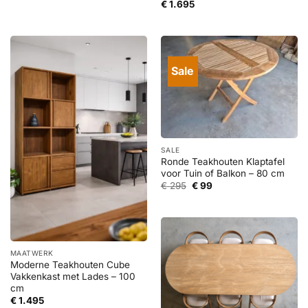
€
1.695
Sale
SALE
Ronde Teakhouten Klaptafel
voor Tuin of Balkon – 80 cm
Oorspronkelijke
Huidige
€
295
€
99
prijs
prijs
was:
is:
€ 295.
€ 99.
MAATWERK
Moderne Teakhouten Cube
Vakkenkast met Lades – 100
cm
€
1.495