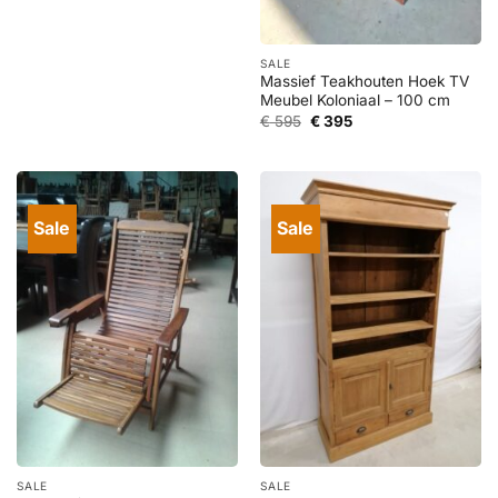
prijs
prijs
was:
is:
€ 1.295.
€ 595.
SALE
Massief Teakhouten Hoek TV
Meubel Koloniaal – 100 cm
Oorspronkelijke
Huidige
€
595
€
395
prijs
prijs
was:
is:
€ 595.
€ 395.
Sale
Sale
SALE
SALE