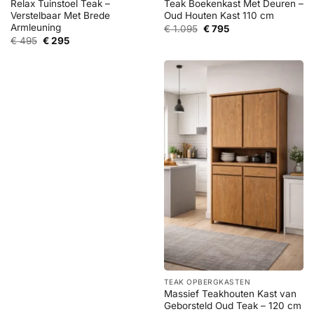
Relax Tuinstoel Teak –
Teak Boekenkast Met Deuren –
Verstelbaar Met Brede
Oud Houten Kast 110 cm
Armleuning
Oorspronkelijke
Huidige
€
1.095
€
795
prijs
prijs
Oorspronkelijke
Huidige
€
495
€
295
was:
is:
prijs
prijs
€ 1.095.
€ 795.
was:
is:
€ 495.
€ 295.
TEAK OPBERGKASTEN
Massief Teakhouten Kast van
Geborsteld Oud Teak – 120 cm