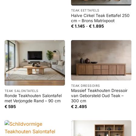
TEAK EETTAFELS
Halve Cirkel Teak Eettafel 250
cm – Brons Matrixpoot
Prijsklasse:
€
1.145
-
€
1.895
€ 1.145
tot
€ 1.895
TEAK DRESSOIRS
Massief Teakhouten Dressoir
TEAK SALONTAFELS
Ronde Teakhouten Salontafel
van Geborsteld Oud Teak –
met Verjongde Rand – 90 cm
300 cm
€
595
€
2.495