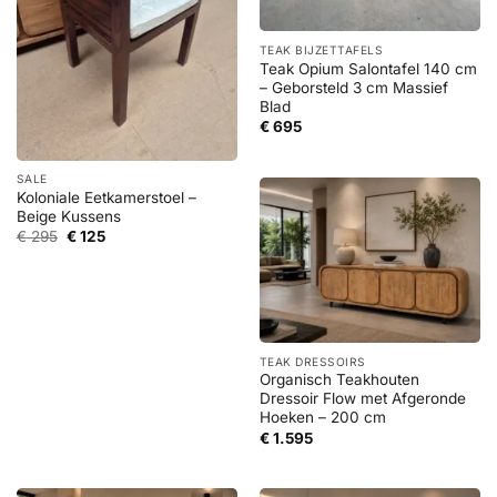
TEAK BIJZETTAFELS
Teak Opium Salontafel 140 cm
– Geborsteld 3 cm Massief
Blad
€
695
SALE
Koloniale Eetkamerstoel –
Beige Kussens
Oorspronkelijke
Huidige
€
295
€
125
prijs
prijs
was:
is:
€ 295.
€ 125.
TEAK DRESSOIRS
Organisch Teakhouten
Dressoir Flow met Afgeronde
Hoeken – 200 cm
€
1.595