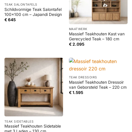
TEAK SALONTAFELS
Schildvormige Teak Salontafel
100×100 cm – Japandi Design
€
645
MAATWERK
Massief Teakhouten Kast van
Gerecycled Teak – 180 cm
€
2.095
TEAK DRESSOIRS
Massief Teakhouten Dressoir
van Geborsteld Teak – 220 cm
€
1.595
TEAK SIDETABLES
Massief Teakhouten Sidetable
met 3 Laden – 130 cm