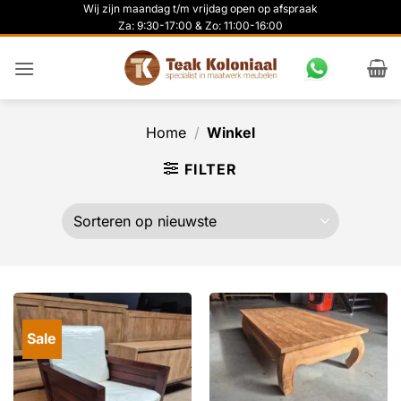
Ga
Wij zijn maandag t/m vrijdag open op afspraak
Za: 9:30-17:00 & Zo: 11:00-16:00
naar
inhoud
Home
/
Winkel
FILTER
Sale