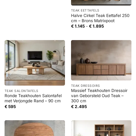
TEAK EETTAFELS
Halve Cirkel Teak Eettafel 250
cm – Brons Matrixpoot
Prijsklasse:
€
1.145
-
€
1.895
€ 1.145
tot
€ 1.895
TEAK DRESSOIRS
Massief Teakhouten Dressoir
TEAK SALONTAFELS
Ronde Teakhouten Salontafel
van Geborsteld Oud Teak –
met Verjongde Rand – 90 cm
300 cm
€
595
€
2.495