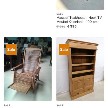
prijs
prijs
was:
is:
€ 1.295.
€ 595.
SALE
Massief Teakhouten Hoek TV
Meubel Koloniaal – 100 cm
Oorspronkelijke
Huidige
€
595
€
395
prijs
prijs
was:
is:
€ 595.
€ 395.
Sale
Sale
SALE
SALE