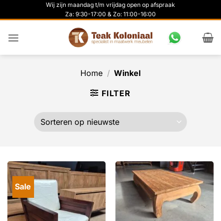
Ga
Wij zijn maandag t/m vrijdag open op afspraak
Za: 9:30-17:00 & Zo: 11:00-16:00
naar
inhoud
Home
/
Winkel
FILTER
Sale