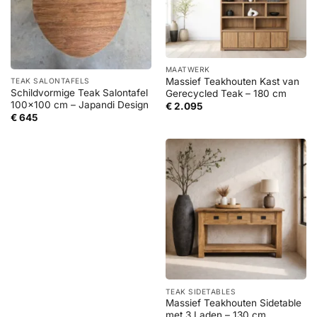
MAATWERK
Massief Teakhouten Kast van
TEAK SALONTAFELS
Schildvormige Teak Salontafel
Gerecycled Teak – 180 cm
100×100 cm – Japandi Design
€
2.095
€
645
TEAK SIDETABLES
Massief Teakhouten Sidetable
met 3 Laden – 130 cm