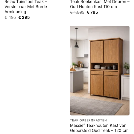
Relax Tuinstoel Teak –
Teak Boekenkast Met Deuren –
Verstelbaar Met Brede
Oud Houten Kast 110 cm
Armleuning
Oorspronkelijke
Huidige
€
1.095
€
795
prijs
prijs
Oorspronkelijke
Huidige
€
495
€
295
was:
is:
prijs
prijs
€ 1.095.
€ 795.
was:
is:
€ 495.
€ 295.
TEAK OPBERGKASTEN
Massief Teakhouten Kast van
Geborsteld Oud Teak – 120 cm