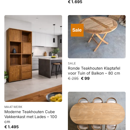
€
1.695
Sale
SALE
Ronde Teakhouten Klaptafel
voor Tuin of Balkon – 80 cm
Oorspronkelijke
Huidige
€
295
€
99
prijs
prijs
was:
is:
€ 295.
€ 99.
MAATWERK
Moderne Teakhouten Cube
Vakkenkast met Lades – 100
cm
€
1.495