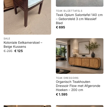
TEAK BIJZETTAFELS
Teak Opium Salontafel 140 cm
– Geborsteld 3 cm Massief
Blad
€
695
SALE
Koloniale Eetkamerstoel –
Beige Kussens
Oorspronkelijke
Huidige
€
295
€
125
prijs
prijs
was:
is:
€ 295.
€ 125.
TEAK DRESSOIRS
Organisch Teakhouten
Dressoir Flow met Afgeronde
Hoeken – 200 cm
€
1.595