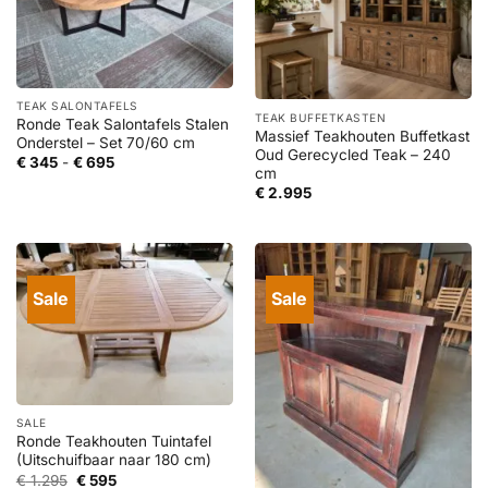
TEAK SALONTAFELS
TEAK BUFFETKASTEN
Ronde Teak Salontafels Stalen
Massief Teakhouten Buffetkast
Onderstel – Set 70/60 cm
Oud Gerecycled Teak – 240
Prijsklasse:
€
345
-
€
695
cm
€ 345
tot
€
2.995
€ 695
Sale
Sale
SALE
Ronde Teakhouten Tuintafel
(Uitschuifbaar naar 180 cm)
Oorspronkelijke
Huidige
€
1.295
€
595