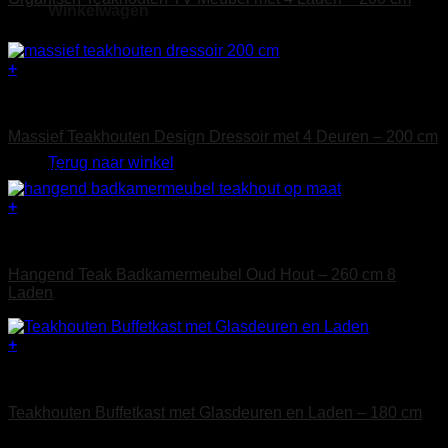
Winkelwagen
€
1.295
+
Teak Dressoirs
Geen producten in de winkelwagen.
Massief Teakhouten Design Dressoir met 4 Deuren – 200 cm
Terug naar winkel
€
2.495
+
Badkamermeubels
Hangend Teak Badkamermeubel Oud Hout – 260 cm 8
Laden
+
Maatwerk
Teakhouten Buffetkast met Glasdeuren en Laden – 180 cm
€
2.295