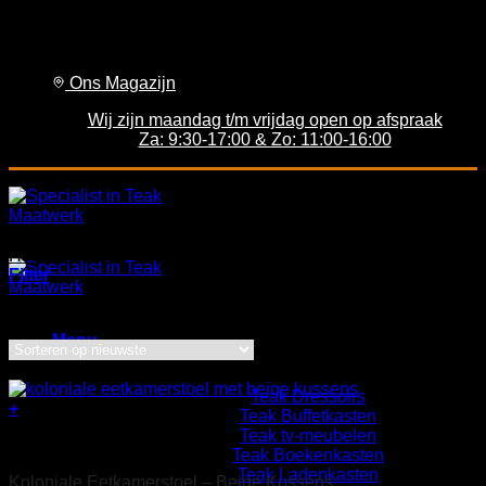
Ga
Gratis levering vanaf € 2000 | Ambachtelijk massief
naar
teakhout | Eigen import
inhoud
Ons Magazijn
Wij zijn maandag t/m vrijdag open op afspraak
Za: 9:30-17:00 & Zo: 11:00-16:00
Home
/
Winkel
Filter
Gesortee
Resultaat 1–24 van de 449 resultaten wordt getoond
op
Menu
nieuwste
Sale
Kasten
Teak Dressoirs
+
Teak Buffetkasten
Teak tv-meubelen
Sale
Teak Boekenkasten
Teak Ladenkasten
Koloniale Eetkamerstoel – Beige Kussens