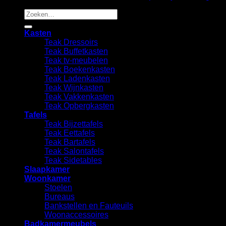
Zoeken
naar:
Kasten
Teak Dressoirs
Teak Buffetkasten
Teak tv-meubelen
Teak Boekenkasten
Teak Ladenkasten
Teak Wijnkasten
Teak Vakkenkasten
Teak Opbergkasten
Tafels
Teak Bijzettafels
Teak Eettafels
Teak Bartafels
Teak Salontafels
Teak Sidetables
Slaapkamer
Woonkamer
Stoelen
Bureaus
Bankstellen en Fauteuils
Woonaccessoires
Badkamermeubels