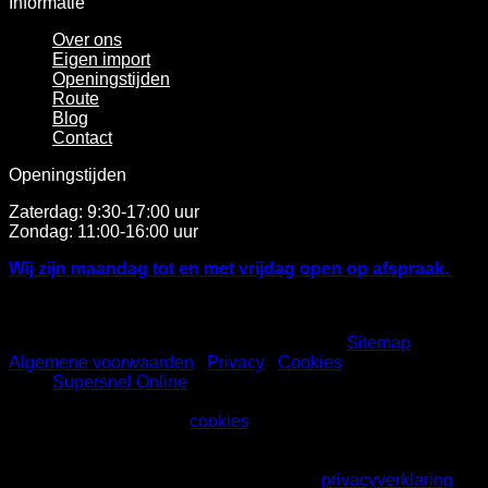
Informatie
Over ons
Eigen import
Openingstijden
Route
Blog
Contact
Openingstijden
Zaterdag: 9:30-17:00 uur
Zondag: 11:00-16:00 uur
Wij zijn maandag tot en met vrijdag open op afspraak.
Copyright 2000 - 2026 ©
teakkoloniaal.nl
-
Sitemap
-
Algemene voorwaarden
|
Privacy
|
Cookies
- Webdesign
door:
Supersnel Online
Wij maken gebruik van
cookies
, dit doen wij om ervoor te
zorgen dat je onze website gemakkelijk kunt gebruiken.
Als je verder gaat op onze website gaan we ervan uit dat je
dat goedvindt. Meer weten? Bekijk onze
privacyverklaring
.