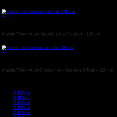
€
2.095
+
Teak Sidetables
Massief Teakhouten Sidetable met 3 Laden – 130 cm
€
695
+
Teak Dressoirs
Massief Teakhouten Dressoir van Geborsteld Teak – 220 cm
€
1.595
Filter op Afmeting (l x b x h)
∅ 100cm
(2)
∅ 110cm
(1)
∅ 120cm
(2)
∅ 130cm
(2)
∅ 140cm
(2)