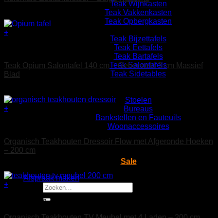
Teak Wijnkasten
Teak Vakkenkasten
Oorspronkelijke
Huidige
€
295
€
125
Teak Opbergkasten
prijs
prijs
Tafels
was:
is:
+
Teak Bijzettafels
€ 295.
€ 125.
Teak Eettafels
Teak Bijzettafels
Teak Bartafels
Teak Salontafels
Teak Opium Salontafel 140 cm – Geborsteld 3 cm Massief
Teak Sidetables
Blad
Slaapkamer
€
695
Woonkamer
Stoelen
+
Bureaus
Bankstellen en Fauteuils
Teak Dressoirs
Woonaccessoires
Badkamermeubels
Organisch Teakhouten Dressoir Flow met Afgeronde Hoeken
Tuinmeubelen
– 200 cm
Maatwerk
Sale
€
1.595
Afspraak maken
+
Zoeken
naar:
Teak Kasten
€
0
Organisch Teakhouten TV Meubel met 4 Laden – 200 cm