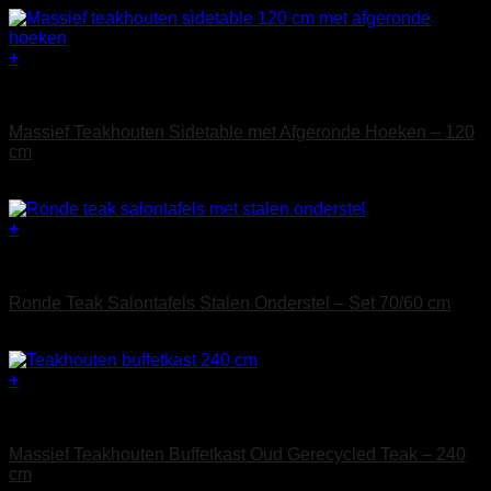
+
Teak Sidetables
Massief Teakhouten Sidetable met Afgeronde Hoeken – 120
cm
€
445
+
Dit
Teak Salontafels
product
heeft
Ronde Teak Salontafels Stalen Onderstel – Set 70/60 cm
meerdere
variaties.
Prijsklasse:
€
345
-
€
695
Deze
€ 345
optie
tot
+
kan
€ 695
gekozen
Teak Buffetkasten
worden
op
Massief Teakhouten Buffetkast Oud Gerecycled Teak – 240
de
cm
productpagina