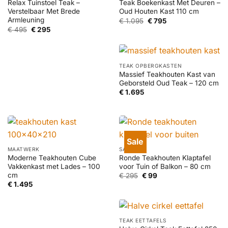
Relax Tuinstoel Teak –
Teak Boekenkast Met Deuren –
Verstelbaar Met Brede
Oud Houten Kast 110 cm
Armleuning
Oorspronkelijke
Huidige
€
1.095
€
795
prijs
prijs
Oorspronkelijke
Huidige
€
495
€
295
was:
is:
prijs
prijs
€ 1.095.
€ 795.
was:
is:
€ 495.
€ 295.
TEAK OPBERGKASTEN
Massief Teakhouten Kast van
Geborsteld Oud Teak – 120 cm
€
1.695
Sale
MAATWERK
SALE
Moderne Teakhouten Cube
Ronde Teakhouten Klaptafel
Vakkenkast met Lades – 100
voor Tuin of Balkon – 80 cm
cm
Oorspronkelijke
Huidige
€
295
€
99
prijs
prijs
€
1.495
was:
is:
€ 295.
€ 99.
TEAK EETTAFELS