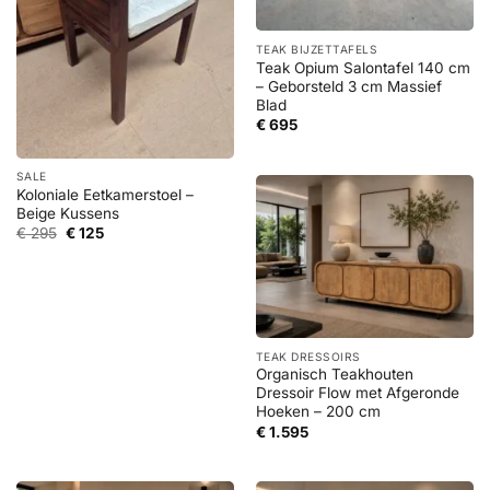
TEAK BIJZETTAFELS
Teak Opium Salontafel 140 cm
– Geborsteld 3 cm Massief
Blad
€
695
SALE
Koloniale Eetkamerstoel –
Beige Kussens
Oorspronkelijke
Huidige
€
295
€
125
prijs
prijs
was:
is:
€ 295.
€ 125.
TEAK DRESSOIRS
Organisch Teakhouten
Dressoir Flow met Afgeronde
Hoeken – 200 cm
€
1.595