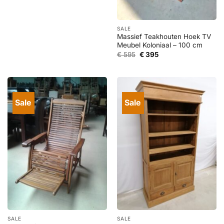
prijs
prijs
was:
is:
€ 1.295.
€ 595.
SALE
Massief Teakhouten Hoek TV
Meubel Koloniaal – 100 cm
Oorspronkelijke
Huidige
€
595
€
395
prijs
prijs
was:
is:
€ 595.
€ 395.
Sale
Sale
SALE
SALE