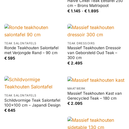
Halve Cirkel Teak Eettafel 250
cm – Brons Matrixpoot
Prijsklasse:
€
1.145
-
€
1.895
€ 1.145
tot
€ 1.895
TEAK SALONTAFELS
TEAK DRESSOIRS
Ronde Teakhouten Salontafel
Massief Teakhouten Dressoir
met Verjongde Rand – 90 cm
van Geborsteld Oud Teak –
300 cm
€
595
€
2.495
MAATWERK
Massief Teakhouten Kast van
TEAK SALONTAFELS
Gerecycled Teak – 180 cm
Schildvormige Teak Salontafel
€
2.095
100×100 cm – Japandi Design
€
645