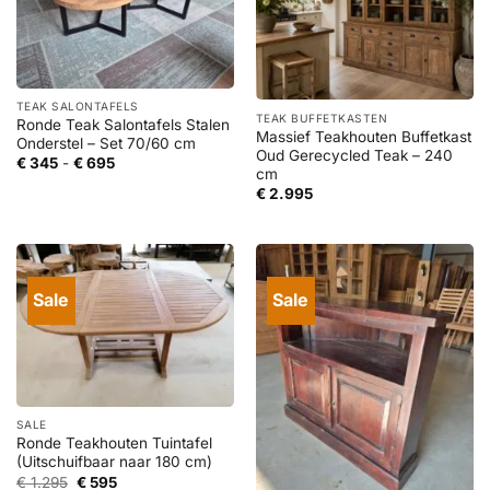
TEAK SALONTAFELS
TEAK BUFFETKASTEN
Ronde Teak Salontafels Stalen
Massief Teakhouten Buffetkast
Onderstel – Set 70/60 cm
Oud Gerecycled Teak – 240
Prijsklasse:
€
345
-
€
695
cm
€ 345
tot
€
2.995
€ 695
Sale
Sale
SALE
Ronde Teakhouten Tuintafel
(Uitschuifbaar naar 180 cm)
Oorspronkelijke
Huidige
€
1.295
€
595