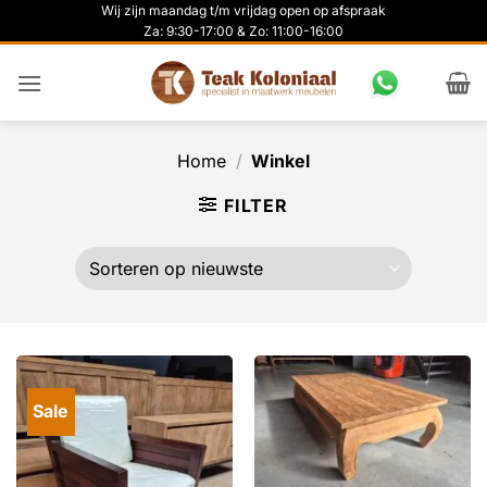
Ga
Wij zijn maandag t/m vrijdag open op afspraak
Za: 9:30-17:00 & Zo: 11:00-16:00
naar
inhoud
Home
/
Winkel
FILTER
Sale