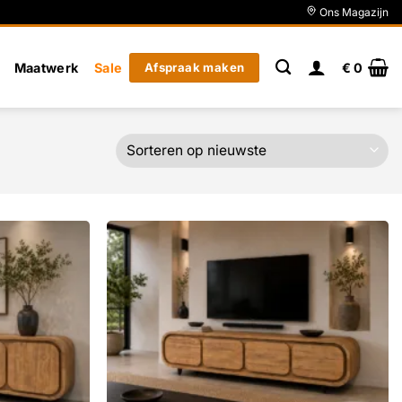
Ons Magazijn
Maatwerk
Sale
Afspraak maken
€
0