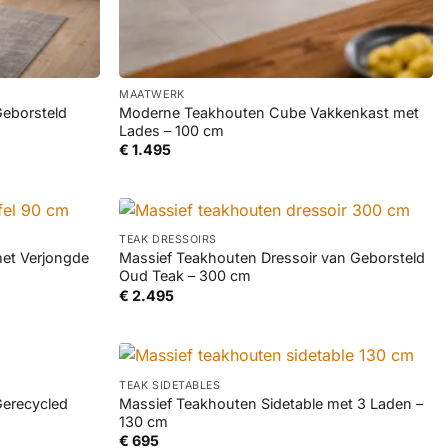
+
MAATWERK
Geborsteld
Moderne Teakhouten Cube Vakkenkast met
Lades – 100 cm
€
1.495
+
TEAK DRESSOIRS
met Verjongde
Massief Teakhouten Dressoir van Geborsteld
Oud Teak – 300 cm
€
2.495
+
TEAK SIDETABLES
Gerecycled
Massief Teakhouten Sidetable met 3 Laden –
130 cm
€
695