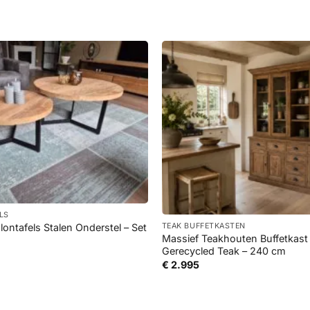
+
LS
ontafels Stalen Onderstel – Set
TEAK BUFFETKASTEN
Massief Teakhouten Buffetkas
Gerecycled Teak – 240 cm
Prijsklasse:
€ 345
€
2.995
tot
€ 695