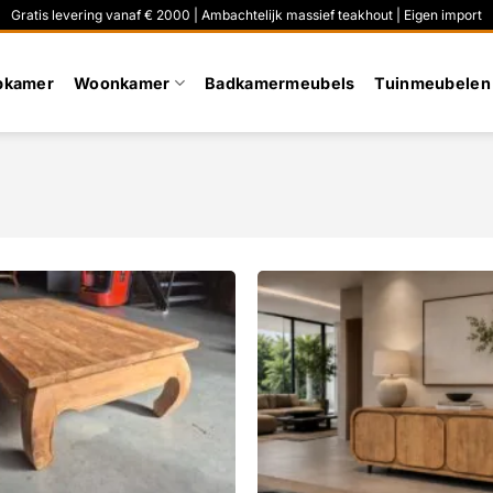
Gratis levering vanaf € 2000 | Ambachtelijk massief teakhout | Eigen import
pkamer
Woonkamer
Badkamermeubels
Tuinmeubelen