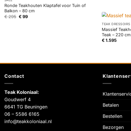
SALE
Ronde Teakhouten Klaptafel voor Tuin of
Balkon – 80 cm
+
Oorspronkelijke
Huidige
€
295
€
99
prijs
prijs
was:
is:
TEAK DRESSOIRS
€ 295.
€ 99.
Massief Teakh
Teak – 220 cm
€
1.595
Contact
Klantenser
Teak Koloniaal
:
Klantenservi
Goudwerf 4
Betalen
6641 TG Beuningen
06 – 5586 6165
Bestellen
info@teakkoloniaal.nl
Bezorgen