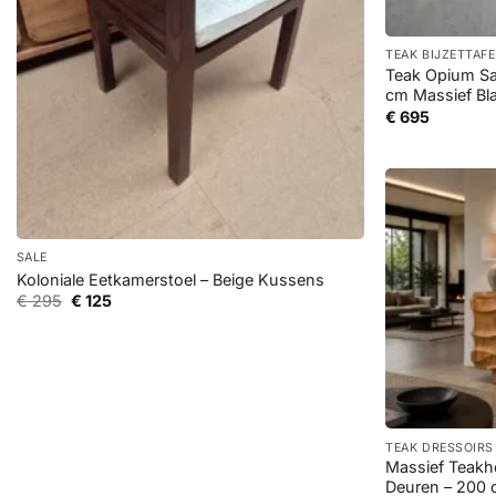
+
TEAK BIJZETTAF
Teak Opium Sa
cm Massief Bl
€
695
+
SALE
Koloniale Eetkamerstoel – Beige Kussens
Oorspronkelijke
Huidige
€
295
€
125
prijs
prijs
was:
is:
€ 295.
€ 125.
+
TEAK DRESSOIRS
Massief Teakh
Deuren – 200