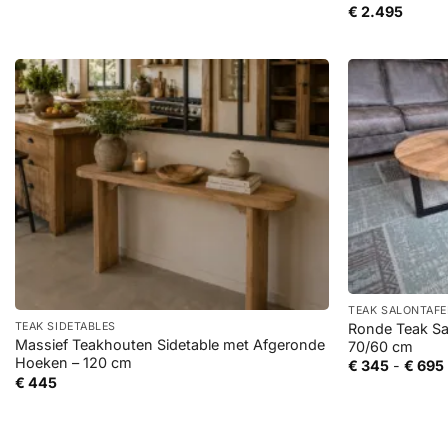
€
2.495
+
+
TEAK SALONTAFE
Ronde Teak Sal
TEAK SIDETABLES
Massief Teakhouten Sidetable met Afgeronde
70/60 cm
Hoeken – 120 cm
€
345
-
€
695
€
445