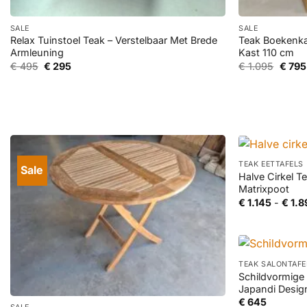
+
+
SALE
SALE
Relax Tuinstoel Teak – Verstelbaar Met Brede
Teak Boekenka
Armleuning
Kast 110 cm
Oorspronkelijke
Huidige
Oorsp
€
495
€
295
€
1.095
€
795
prijs
prijs
prijs
was:
is:
was:
€ 495.
€ 295.
€ 1.09
+
TEAK EETTAFELS
Sale
Halve Cirkel T
Matrixpoot
€
1.145
-
€
1.8
+
TEAK SALONTAFE
Schildvormige
+
Japandi Desig
€
645