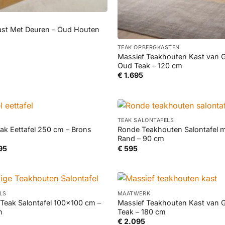
st Met Deuren – Oud Houten
+
ronkelijke
Huidige
TEAK OPBERGKASTEN
prijs
Massief Teakhouten Kast van 
is:
Oud Teak – 120 cm
5.
€ 795.
€
1.695
+
TEAK SALONTAFELS
eak Eettafel 250 cm – Brons
Ronde Teakhouten Salontafel 
Rand – 90 cm
Prijsklasse:
95
€
595
€ 1.145
tot
€ 1.895
+
LS
MAATWERK
 Teak Salontafel 100×100 cm –
Massief Teakhouten Kast van 
n
Teak – 180 cm
€
2.095