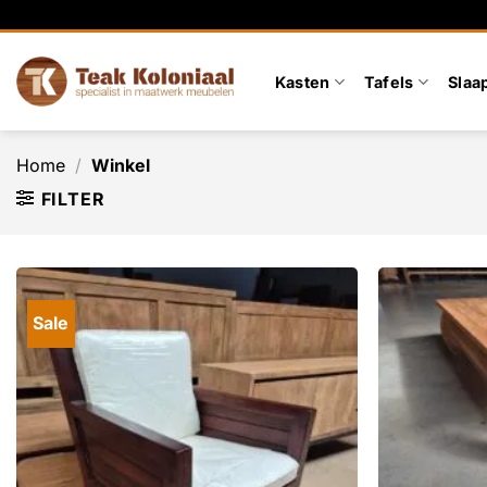
Ga
naar
inhoud
Kasten
Tafels
Slaa
Home
/
Winkel
FILTER
Sale