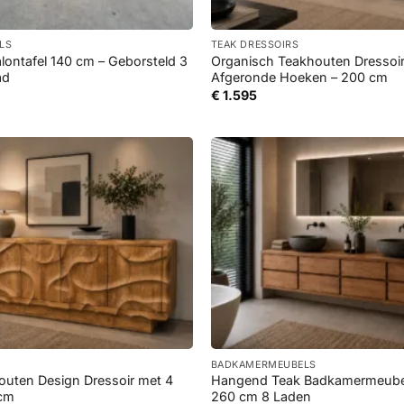
+
ELS
TEAK DRESSOIRS
lontafel 140 cm – Geborsteld 3
Organisch Teakhouten Dressoi
ad
Afgeronde Hoeken – 200 cm
€
1.595
+
BADKAMERMEUBELS
outen Design Dressoir met 4
Hangend Teak Badkamermeube
 cm
260 cm 8 Laden