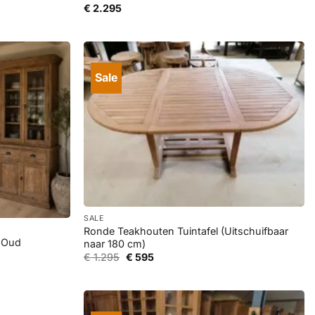
€
2.295
Sale
+
SALE
Ronde Teakhouten Tuintafel (Uitschuifbaar
t Oud
naar 180 cm)
Oorspronkelijke
Huidige
€
1.295
€
595
prijs
prijs
was:
is:
€ 1.295.
€ 595.