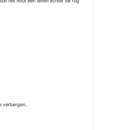
t dat het hout een leven achter de rug
te verbergen.