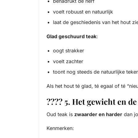
benadrukt de nerf
voelt robuust en natuurlijk
laat de geschiedenis van het hout zi
Glad geschuurd teak
:
oogt strakker
voelt zachter
toont nog steeds de natuurlijke teke
Als het hout té glad, té egaal of té “ni
???? 5. Het gewicht en d
Oud teak is
zwaarder en harder
dan jo
Kenmerken: