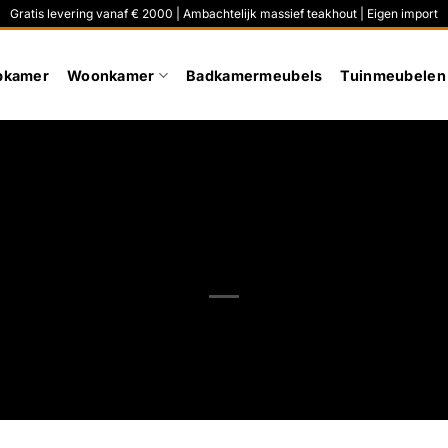
Gratis levering vanaf € 2000 | Ambachtelijk massief teakhout | Eigen import
pkamer
Woonkamer
Badkamermeubels
Tuinmeubelen
oe herken je kwalitatief oud te