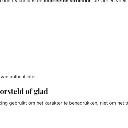
 oud teakhout is de
doorleefde structuur
. Je ziet en voel
van authenticiteit.
orsteld of glad
king gebruikt om het karakter te benadrukken, niet om het 