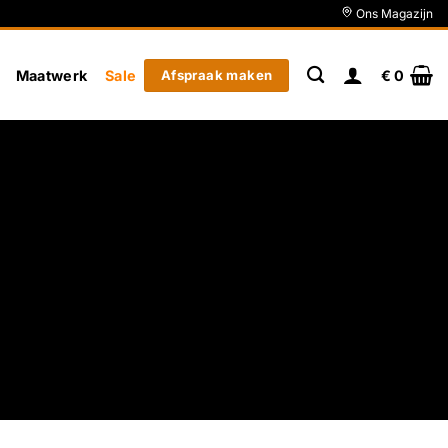
Ons Magazijn
Maatwerk
Sale
Afspraak maken
€
0
akhout?