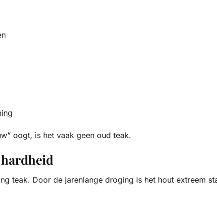
en
ning
euw” oogt, is het vaak geen oud teak.
e hardheid
ng teak. Door de jarenlange droging is het hout extreem st