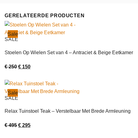
GERELATEERDE PRODUCTEN
Sale
SALE
Stoelen Op Wielen Set van 4 – Antraciet & Beige Eetkamer
Oorspronkelijke
Huidige
€
250
€
150
prijs
prijs
was:
is:
€ 250.
€ 150.
Sale
SALE
Relax Tuinstoel Teak – Verstelbaar Met Brede Armleuning
Oorspronkelijke
Huidige
€
495
€
295
prijs
prijs