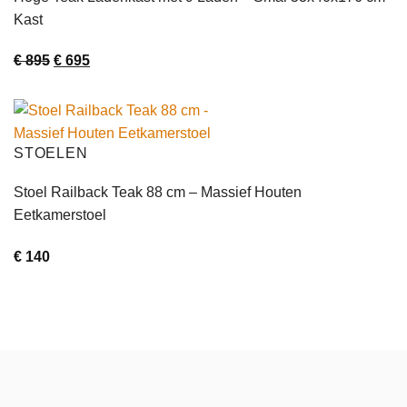
Kast
Oorspronkelijke
Huidige
€
895
€
695
prijs
prijs
was:
is:
€ 895.
€ 695.
STOELEN
Stoel Railback Teak 88 cm – Massief Houten
Eetkamerstoel
€
140