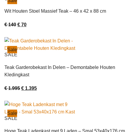
Sale
Wit Houten Stoel Massief Teak – 46 x 42 x 88 cm
Oorspronkelijke
Huidige
€
140
€
70
prijs
prijs
was:
is:
€ 140.
€ 70.
Sale
SALE
Teak Garderobekast In Delen – Demontabele Houten
Kledingkast
Oorspronkelijke
Huidige
€
1.995
€
1.395
prijs
prijs
was:
is:
€ 1.995.
€ 1.395.
Sale
SALE
Hoge Teak Ladenkast met 9 Laden – Smal 53x40x176 cm