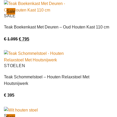
was:
is:
€ 495.
€ 295.
Sale
SALE
Teak Boekenkast Met Deuren – Oud Houten Kast 110 cm
Oorspronkelijke
Huidige
€
1.095
€
795
prijs
prijs
was:
is:
€ 1.095.
€ 795.
STOELEN
Teak Schommelstoel – Houten Relaxstoel Met
Houtsnijwerk
€
395
SALE