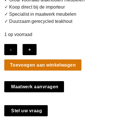
✓ Koop direct bij de importeur
✓ Specialist in maatwerk meubelen
✓ Duurzaam gerecycled teakhout
1 op voorraad
Set
Toevoegen aan winkelwagen
van
2
Industriële
Maatwerk aanvragen
Fauteuils
Antraciet
-
70
Stel uw vraag
cm
aantal