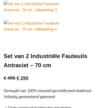
Set van 2 Industriële Fauteuils
Antraciet – 70 cm
Oorspronkelijke
Huidige
€
495
€
250
prijs
prijs
Gemaakt van 100% massief gecertificeerd teakhout
was:
is:
Volledig gemonteerd geleverd
€ 495.
€ 250.
✓ Grote voorraad teakhouten meubelen