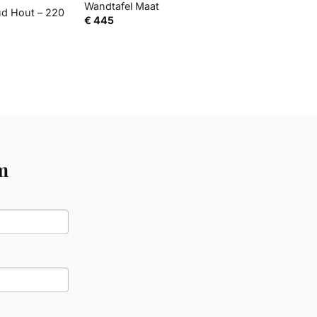
Wandtafel Maat
ud Hout – 220
€
445
m