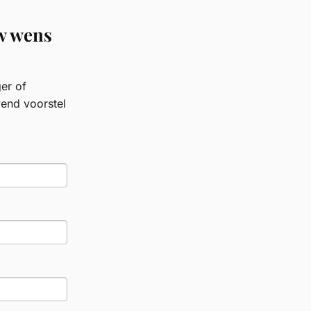
uw wens
er of
vend voorstel