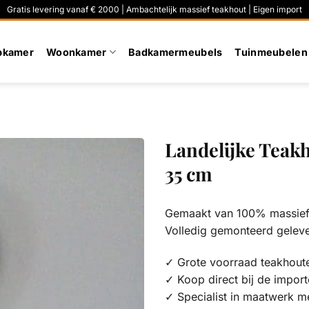
Gratis levering vanaf € 2000 | Ambachtelijk massief teakhout | Eigen import
pkamer
Woonkamer
Badkamermeubels
Tuinmeubelen
Landelijke Teak
35 cm
Gemaakt van 100% massief 
Volledig gemonteerd gelev
✓ Grote voorraad teakhout
✓ Koop direct bij de import
✓ Specialist in maatwerk m