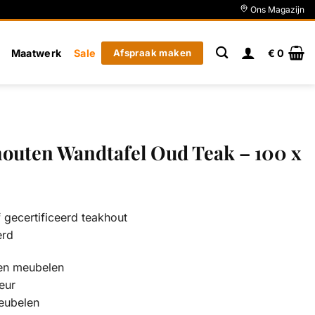
Ons Magazijn
Maatwerk
Sale
Afspraak maken
€
0
houten Wandtafel Oud Teak – 100 x
gecertificeerd teakhout
erd
en meubelen
eur
eubelen