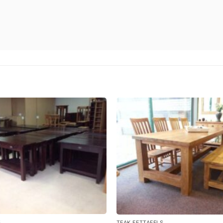
+
S
TEAK EETTAFELS