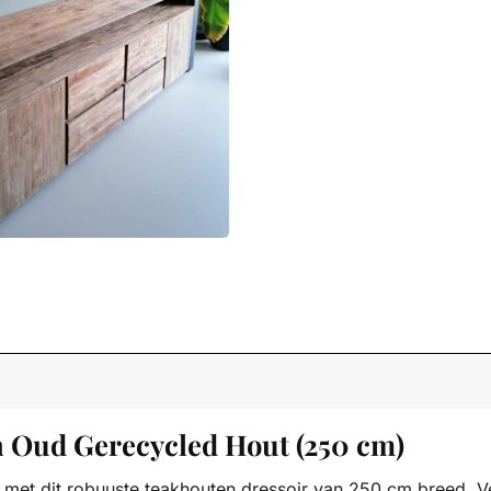
 Oud Gerecycled Hout (250 cm)
ur met dit robuuste teakhouten dressoir van 250 cm breed. 