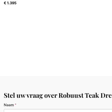
€
1.395
Stel uw vraag over Robuust Teak Dr
PRODUCT
Naam
*