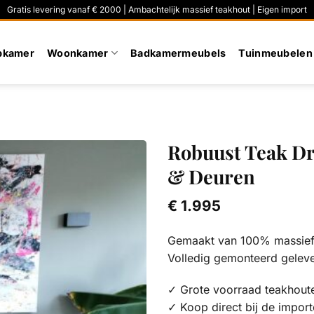
Gratis levering vanaf € 2000 | Ambachtelijk massief teakhout | Eigen import
pkamer
Woonkamer
Badkamermeubels
Tuinmeubelen
Robuust Teak Dr
& Deuren
€
1.995
Gemaakt van 100% massief 
Volledig gemonteerd gelev
✓ Grote voorraad teakhout
✓ Koop direct bij de import