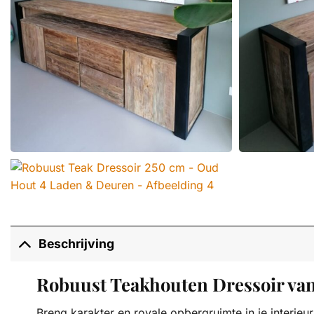
Beschrijving
Robuust Teakhouten Dressoir van
Breng karakter en royale opbergruimte in je interie