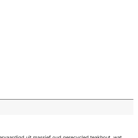
Vervaardigd uit massief oud gerecycled teakhout, wat