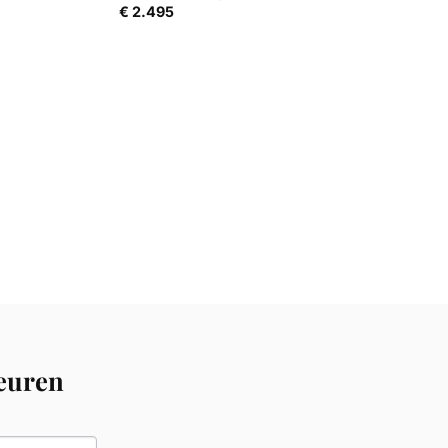
€
2.495
Deuren