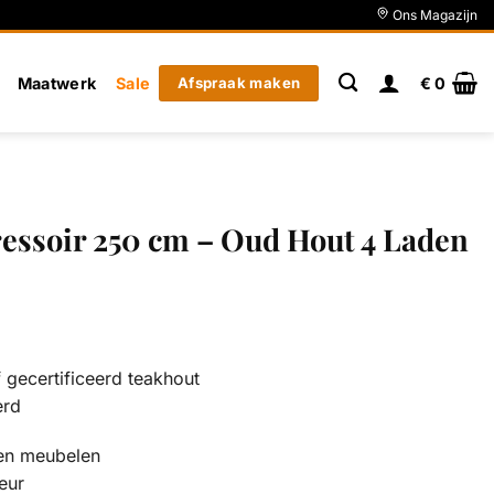
Ons Magazijn
Maatwerk
Sale
Afspraak maken
€
0
essoir 250 cm – Oud Hout 4 Laden
gecertificeerd teakhout
erd
en meubelen
eur