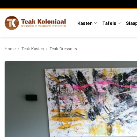
Ga
naar
inhoud
Kasten
Tafels
Slaa
Home
/
Teak Kasten
/
Teak Dressoirs