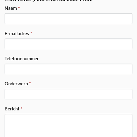
PRODUCT
Naam
*
E-mailadres
*
Telefoonnummer
Onderwerp
*
Bericht
*