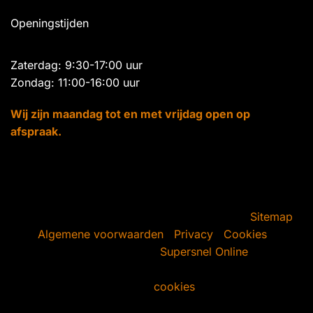
Openingstijden
Zaterdag: 9:30-17:00 uur
Zondag: 11:00-16:00 uur
Wij zijn maandag tot en met vrijdag open op
afspraak.
Copyright 2000 - 2026 ©
teakkoloniaal.nl
-
Sitemap
-
Algemene voorwaarden
|
Privacy
|
Cookies
-
Webdesign door:
Supersnel Online
Wij maken gebruik van
cookies
, dit doen wij om
ervoor te zorgen dat je onze website gemakkelijk kunt