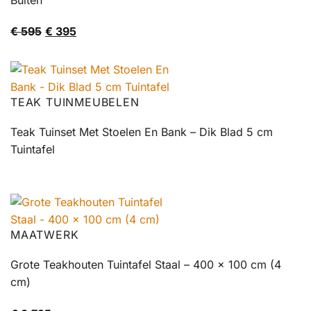
Oorspronkelijke
Huidige
€
595
€
395
prijs
prijs
was:
is:
€ 595.
€ 395.
TEAK TUINMEUBELEN
Teak Tuinset Met Stoelen En Bank – Dik Blad 5 cm
Tuintafel
MAATWERK
Grote Teakhouten Tuintafel Staal – 400 x 100 cm (4
cm)