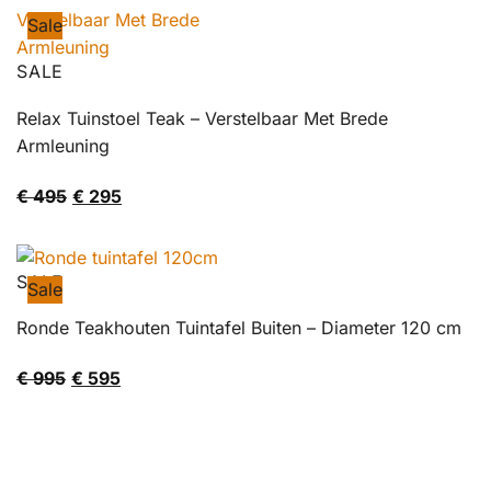
Sale
SALE
Relax Tuinstoel Teak – Verstelbaar Met Brede
Armleuning
Oorspronkelijke
Huidige
€
495
€
295
prijs
prijs
was:
is:
€ 495.
€ 295.
SALE
Sale
Ronde Teakhouten Tuintafel Buiten – Diameter 120 cm
Oorspronkelijke
Huidige
€
995
€
595
prijs
prijs
was:
is:
€ 995.
€ 595.