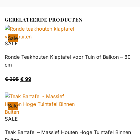
GERELATEERDE PRODUCTEN
Sale
SALE
Ronde Teakhouten Klaptafel voor Tuin of Balkon – 80
cm
Oorspronkelijke
Huidige
€
295
€
99
prijs
prijs
was:
is:
€ 295.
€ 99.
Sale
SALE
Teak Bartafel – Massief Houten Hoge Tuintafel Binnen
Buiten