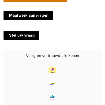
Bananenbank
150
cm
Maatwerk aanvragen
-
Gebogen
Houten
Tuinbank
Stel uw vraag
3
Zits
aantal
Veilig en vertrouwd afrekenen