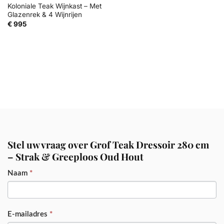
Koloniale Teak Wijnkast – Met
Glazenrek & 4 Wijnrijen
€
995
Stel uw vraag over Grof Teak Dressoir 280 cm
– Strak & Greeploos Oud Hout
PRODUCT
Naam
*
E-mailadres
*