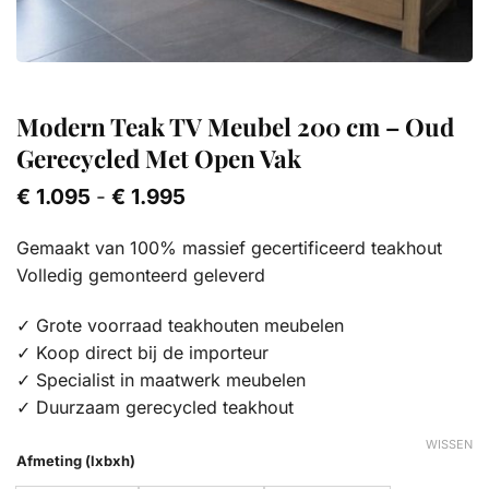
Modern Teak TV Meubel 200 cm – Oud
Gerecycled Met Open Vak
Prijsklasse:
€
1.095
-
€
1.995
€ 1.095
tot
Gemaakt van 100% massief gecertificeerd teakhout
€ 1.995
Volledig gemonteerd geleverd
✓ Grote voorraad teakhouten meubelen
✓ Koop direct bij de importeur
✓ Specialist in maatwerk meubelen
✓ Duurzaam gerecycled teakhout
WISSEN
Afmeting (lxbxh)