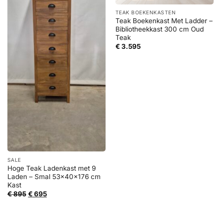
TEAK BOEKENKASTEN
Teak Boekenkast Met Ladder –
Bibliotheekkast 300 cm Oud
Teak
€
3.595
SALE
Hoge Teak Ladenkast met 9
Laden – Smal 53x40x176 cm
Kast
Oorspronkelijke
Huidige
€
895
€
695
prijs
prijs
was:
is:
€ 895.
€ 695.