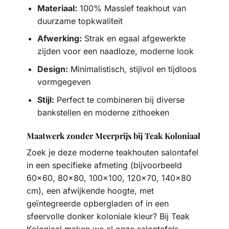
Materiaal:
100% Massief teakhout van
duurzame topkwaliteit
Afwerking:
Strak en egaal afgewerkte
zijden voor een naadloze, moderne look
Design:
Minimalistisch, stijlvol en tijdloos
vormgegeven
Stijl:
Perfect te combineren bij diverse
bankstellen en moderne zithoeken
Maatwerk zonder Meerprijs bij Teak Koloniaal
Zoek je deze moderne teakhouten salontafel
in een specifieke afmeting (bijvoorbeeld
60×60, 80×80, 100×100, 120×70, 140×80
cm), een afwijkende hoogte, met
geïntegreerde opbergladen of in een
sfeervolle donker koloniale kleur? Bij Teak