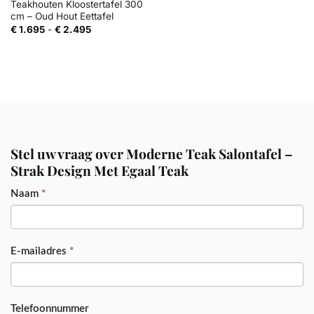
Teakhouten Kloostertafel 300
cm – Oud Hout Eettafel
Prijsklasse:
€
1.695
-
€
2.495
€ 1.695
tot
€ 2.495
Stel uw vraag over Moderne Teak Salontafel –
Strak Design Met Egaal Teak
PRODUCT
Naam
*
E-mailadres
*
Telefoonnummer