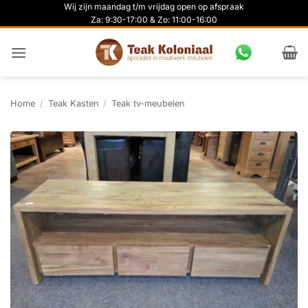
Ga
Wij zijn maandag t/m vrijdag open op afspraak
Za: 9:30-17:00 & Zo: 11:00-16:00
naar
inhoud
Home
/
Teak Kasten
/
Teak tv-meubelen