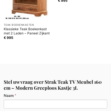
€
995
TEAK BOEKENKASTEN
Klassieke Teak Boekenkast
met 2 Laden – Paneel Zijkant
€
995
Stel uw vraag over Strak Teak TV Meubel 160
cm – Modern Greeploos Kastje 3L
PRODUCT
Naam
*