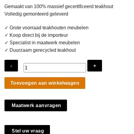
Gemaakt van 100% massief gecertificeerd teakhout
was:
is:
Volledig gemonteerd geleverd
€ 595.
€ 395.
✓ Grote voorraad teakhouten meubelen
✓ Koop direct bij de importeur
✓ Specialist in maatwerk meubelen
✓ Duurzaam gerecycled teakhout
Teak
Toevoegen aan winkelwagen
Bartafel
-
Massief
Maatwerk aanvragen
Houten
Hoge
Tuintafel
Binnen
Stel uw vraag