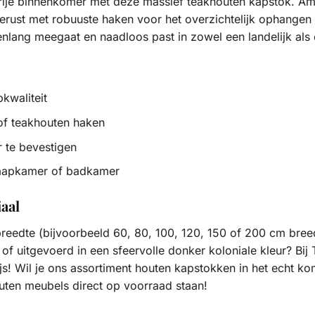
vrije binnenkomer met deze massief teakhouten kapstok. A
gerust met robuuste haken voor het overzichtelijk ophangen 
enlang meegaat en naadloos past in zowel een landelijk als 
kwaliteit
 of teakhouten haken
 te bevestigen
slaapkamer of badkamer
aal
breedte (bijvoorbeeld 60, 80, 100, 120, 150 of 200 cm br
 of uitgevoerd in een sfeervolle donker koloniale kleur? B
s! Wil je ons assortiment houten kapstokken in het echt k
ten meubels direct op voorraad staan!