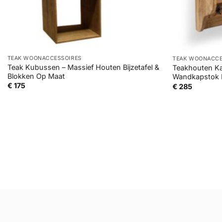
+
+
TEAK WOONACCESSOIRES
TEAK WOONACCE
Teak Kubussen – Massief Houten Bijzetafel &
Teakhouten Ka
Blokken Op Maat
Wandkapstok 
€
175
€
285