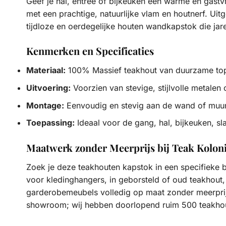
Geef je hal, entree of bijkeuken een warme en gast
met een prachtige, natuurlijke vlam en houtnerf. Uit
tijdloze en oerdegelijke houten wandkapstok die jar
Kenmerken en Specificaties
Materiaal:
100% Massief teakhout van duurzame top
Uitvoering:
Voorzien van stevige, stijlvolle metalen
Montage:
Eenvoudig en stevig aan de wand of muur
Toepassing:
Ideaal voor de gang, hal, bijkeuken, 
Maatwerk zonder Meerprijs bij Teak Koloni
Zoek je deze teakhouten kapstok in een specifieke 
voor kledinghangers, in geborsteld of oud teakhout,
garderobemeubels volledig op maat zonder meerprij
showroom; wij hebben doorlopend ruim 500 teakhou