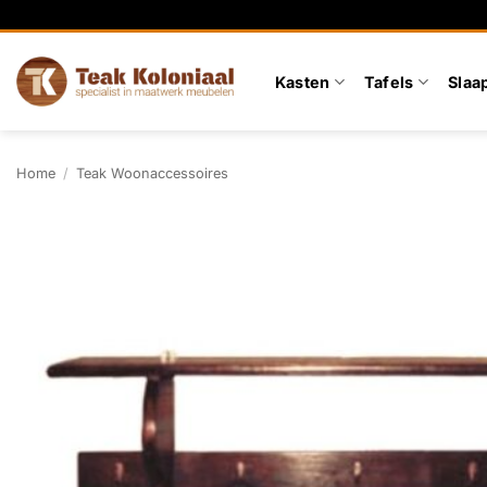
Ga
naar
inhoud
Kasten
Tafels
Slaa
Home
/
Teak Woonaccessoires