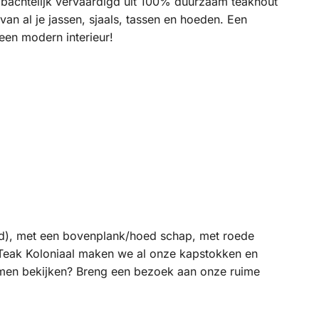
mbachtelijk vervaardigd uit 100% duurzaam teakhout
van al je jassen, sjaals, tassen en hoeden. Een
een modern interieur!
eed), met een bovenplank/hoed schap, met roede
ij Teak Koloniaal maken we al onze kapstokken en
omen bekijken? Breng een bezoek aan onze ruime