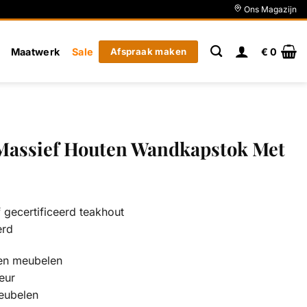
Ons Magazijn
Maatwerk
Sale
Afspraak maken
€
0
Massief Houten Wandkapstok Met
gecertificeerd teakhout
erd
en meubelen
eur
eubelen