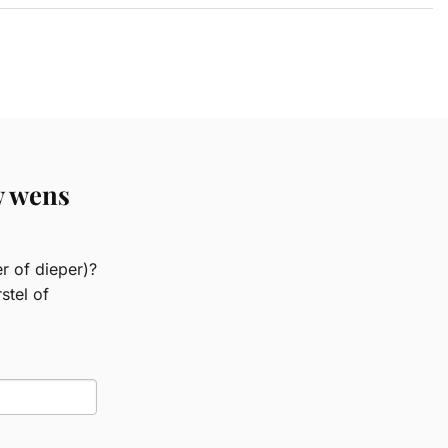
w wens
r of dieper)?
stel of