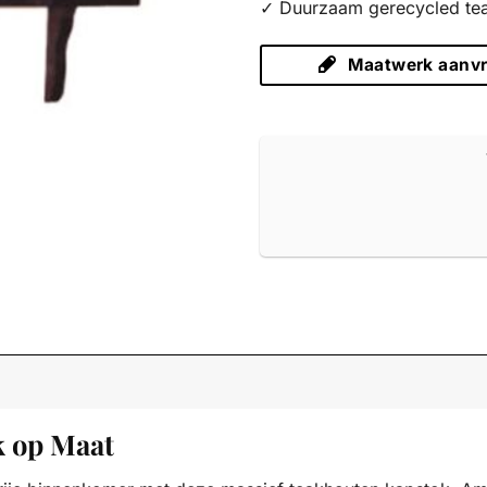
✓ Duurzaam gerecycled te
Maatwerk aanv
 op Maat