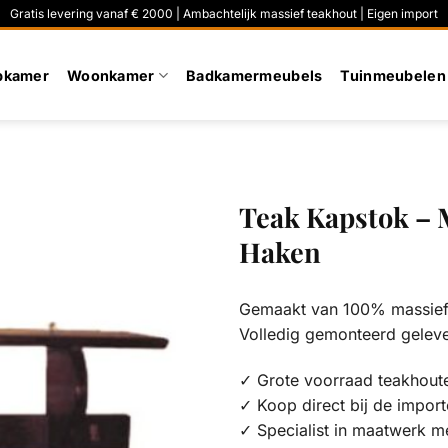
Gratis levering vanaf € 2000 | Ambachtelijk massief teakhout | Eigen import
pkamer
Woonkamer
Badkamermeubels
Tuinmeubelen
Teak Kapstok – 
Haken
Gemaakt van 100% massief 
Volledig gemonteerd gelev
✓ Grote voorraad teakhout
✓ Koop direct bij de import
✓ Specialist in maatwerk m