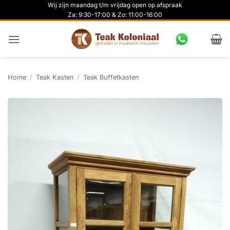
Ga
Wij zijn maandag t/m vrijdag open op afspraak
Za: 9:30-17:00 & Zo: 11:00-16:00
naar
inhoud
Home
/
Teak Kasten
/
Teak Buffetkasten