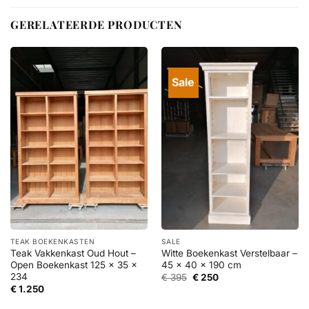
GERELATEERDE PRODUCTEN
Sale
TEAK BOEKENKASTEN
SALE
Teak Vakkenkast Oud Hout –
Witte Boekenkast Verstelbaar –
Open Boekenkast 125 x 35 x
45 x 40 x 190 cm
234
Oorspronkelijke
Huidige
€
395
€
250
prijs
prijs
€
1.250
was:
is:
€ 395.
€ 250.