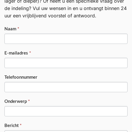
lager of dieper)? Of heeft u een specifieke vraag over
de indeling? Vul uw wensen in en u ontvangt binnen 24
uur een vrijblijvend voorstel of antwoord.
PRODUCT
Naam
*
E-mailadres
*
Telefoonnummer
Onderwerp
*
Bericht
*