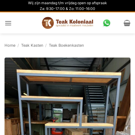
Ga
Wij zijn maandag t/m vrijdag open op afspraak
Za: 9:30-17:00 & Zo: 11:00-16:00
naar
inhoud
Home
/
Teak Kasten
/
Teak Boekenkasten