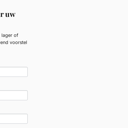
ar uw
 lager of
vend voorstel