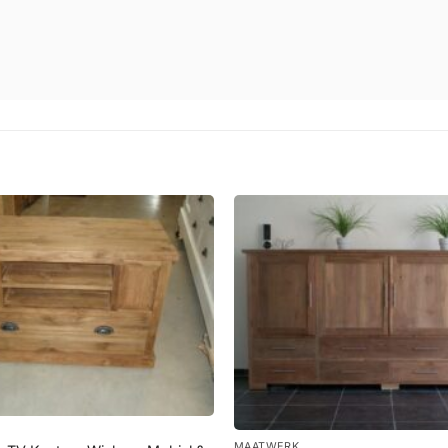
+
MAATWERK