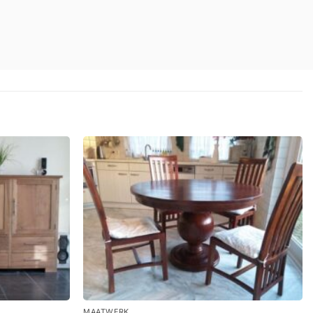
+
MAATWERK