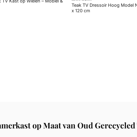
 TV Kast op Wielen – Mobiel &
Teak TV Dressoir Hoog Model N
x 120 cm
amerkast op Maat van Oud Gerecycled