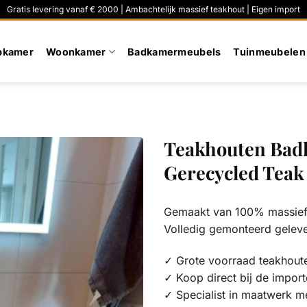
Gratis levering vanaf € 2000 | Ambachtelijk massief teakhout | Eigen import
pkamer
Woonkamer
Badkamermeubels
Tuinmeubelen
Teakhouten Bad
Gerecycled Teak
Gemaakt van 100% massief 
Volledig gemonteerd gelev
✓ Grote voorraad teakhout
✓ Koop direct bij de import
✓ Specialist in maatwerk m