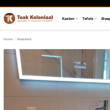
Ga
naar
inhoud
Kasten
Tafels
Slaa
Home
/
Maatwerk