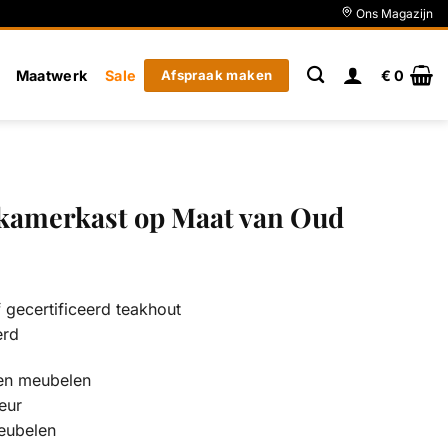
Ons Magazijn
Maatwerk
Sale
Afspraak maken
€
0
kamerkast op Maat van Oud
gecertificeerd teakhout
erd
en meubelen
eur
eubelen