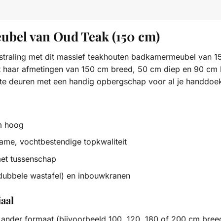
bel van Oud Teak (150 cm)
tstraling met dit massief teakhouten badkamermeubel van 1
Met haar afmetingen van 150 cm breed, 50 cm diep en 90 cm 
hte deuren met een handig opbergschap voor al je handdoeke
m hoog
me, vochtbestendige topkwaliteit
et tussenschap
bbele wastafel) en inbouwkranen
aal
 ander formaat (bijvoorbeeld 100, 120, 180 of 200 cm breed