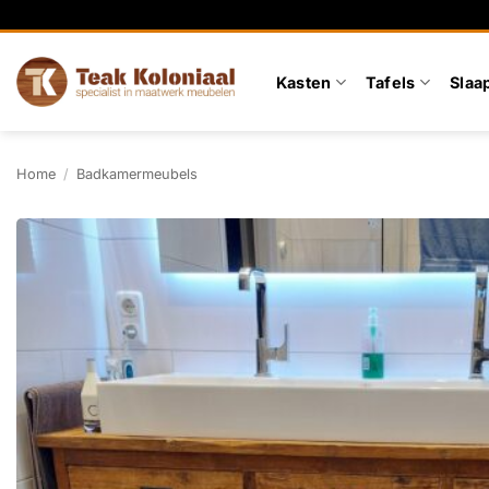
Ga
naar
inhoud
Kasten
Tafels
Slaa
Home
/
Badkamermeubels