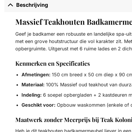
Beschrijving
Massief Teakhouten Badkamermeu
Geef je badkamer een robuuste en landelijke spa-ui
met een grove houtstructuur die vol karakter zit. 
opbergruimte. Uitgerust met 6 ruime lades en 2 dic
Kenmerken en Specificaties
Afmetingen:
150 cm breed x 50 cm diep x 90 c
Materiaal:
100% Massief oud teakhout van duurza
Indeling:
6 soepel opbergladen + 2 kastdeuren m
Geschikt voor:
Opbouw waskommen (enkele of du
Maatwerk zonder Meerprijs bij Teak Koloni
Heb je dit teakhouten badkamermeubel liever in een