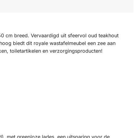
50 cm breed. Vervaardigd uit sfeervol oud teakhout
hoog biedt dit royale wastafelmeubel een zee aan
n, toiletartikelen en verzorgingsproducten!
), met greeploze lades, een uitsparing voor de