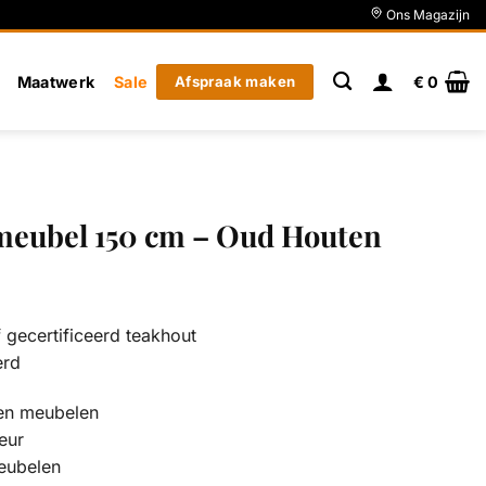
Ons Magazijn
Maatwerk
Sale
Afspraak maken
€
0
eubel 150 cm – Oud Houten
gecertificeerd teakhout
erd
en meubelen
eur
eubelen