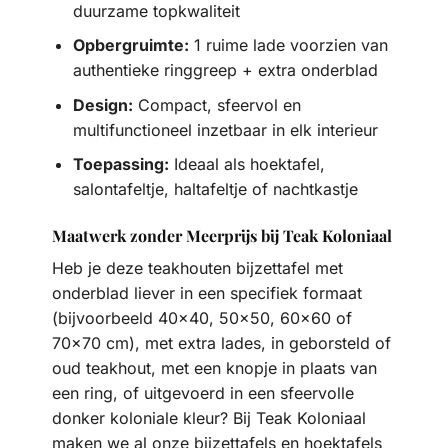
duurzame topkwaliteit
Opbergruimte:
1 ruime lade voorzien van
authentieke ringgreep + extra onderblad
Design:
Compact, sfeervol en
multifunctioneel inzetbaar in elk interieur
Toepassing:
Ideaal als hoektafel,
salontafeltje, haltafeltje of nachtkastje
Maatwerk zonder Meerprijs bij Teak Koloniaal
Heb je deze teakhouten bijzettafel met
onderblad liever in een specifiek formaat
(bijvoorbeeld 40×40, 50×50, 60×60 of
70×70 cm), met extra lades, in geborsteld of
oud teakhout, met een knopje in plaats van
een ring, of uitgevoerd in een sfeervolle
donker koloniale kleur? Bij Teak Koloniaal
maken we al onze bijzettafels en hoektafels