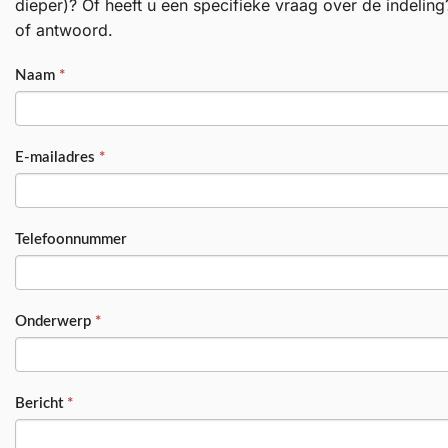
dieper)? Of heeft u een specifieke vraag over de indeling
of antwoord.
PRODUCT
Naam
*
E-mailadres
*
Telefoonnummer
Onderwerp
*
Bericht
*