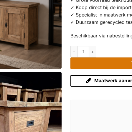
✓ Grote voorraad teakhout
✓ Koop direct bij de import
✓ Specialist in maatwerk m
✓ Duurzaam gerecycled te
Beschikbaar via nabestellin
Teak Hoek TV-Meubel Oud Hou
Maatwerk aanv