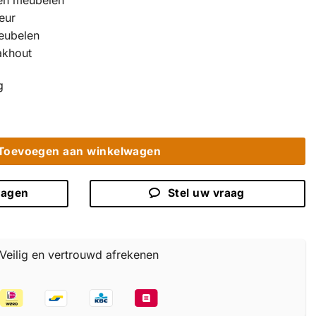
en meubelen
eur
eubelen
akhout
g
t - Maatwerk Hoek TV Kast aantal
Toevoegen aan winkelwagen
ragen
Stel uw vraag
Veilig en vertrouwd afrekenen