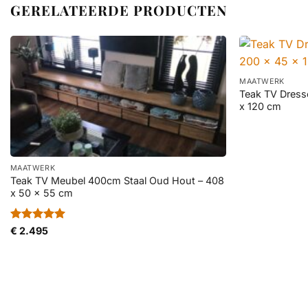
GERELATEERDE PRODUCTEN
+
MAATWERK
Teak TV Dress
x 120 cm
+
MAATWERK
Teak TV Meubel 400cm Staal Oud Hout – 408
x 50 x 55 cm
Gewaardeerd
€
2.495
5
uit 5