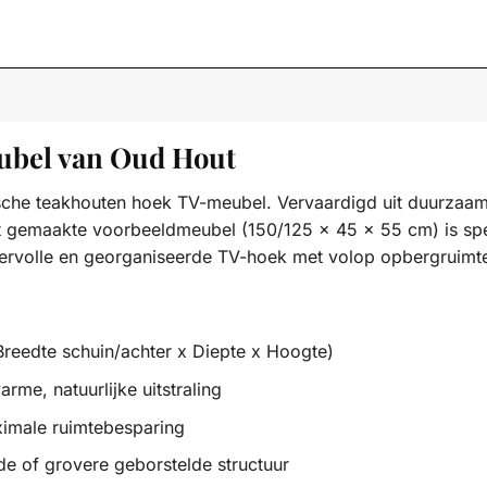
ubel van Oud Hout
ktische teakhouten hoek TV-meubel. Vervaardigd uit duurzaa
at gemaakte voorbeeldmeubel (150/125 x 45 x 55 cm) is sp
rvolle en georganiseerde TV-hoek met volop opbergruimte
reedte schuin/achter x Diepte x Hoogte)
me, natuurlijke uitstraling
imale ruimtebesparing
de of grovere geborstelde structuur