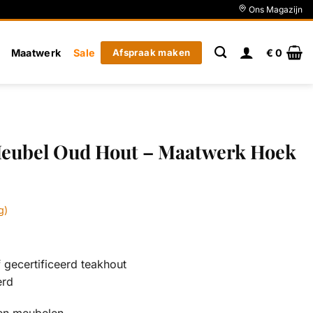
Ons Magazijn
Maatwerk
Sale
Afspraak maken
€
0
eubel Oud Hout – Maatwerk Hoek
g)
gecertificeerd teakhout
erd