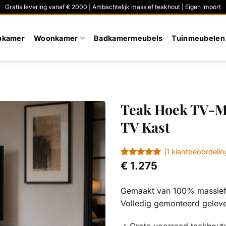
Gratis levering vanaf € 2000 | Ambachtelijk massief teakhout | Eigen import
pkamer
Woonkamer
Badkamermeubels
Tuinmeubelen
Teak Hoek TV-M
TV Kast
(
1
klantbeoordelin
Gewaardeerd
1
€
1.275
5
op 5
gebaseerd
op
klant
Gemaakt van 100% massief 
waardering
Volledig gemonteerd gelev